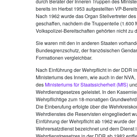
durch Berater der Inneren Truppen des Ministe
bereits im Herbst 1953 aufgestellten VP-Bere
Nach 1962 wurde das Organ Stellvertreter des
geschaffen, nachdem die Truppenteile (1.600 M
Volkspolizei-Bereitschaften gehörten nicht zu
Sie waren mit den in anderen Staaten vorhan
Bundesgrenzschutz, der französischen Gendarm
Formationen vergleichbar.
Nach Einführung der Wehrpflicht in der DDR i
Ministeriums des Innern, wie auch in der NVA,
des
Ministeriums für Staatssicherheit (MfS)
und 
Wehrdienstgesetzes geleistet. In den Kasernie
Wehrpflichtige zum 18-monatigen Grundwehrdi
Die Einberufung erfolgte über die Wehrkreis
Wehrdienstes die Reservisten eingegliedert wu
Einführung der Wehrpflicht ab 1962 wurde der D
Wehrersatzdienst bezeichnet und dem Dienst in
Wehrdienstgesetzes in der DDR ab 1982 entfie