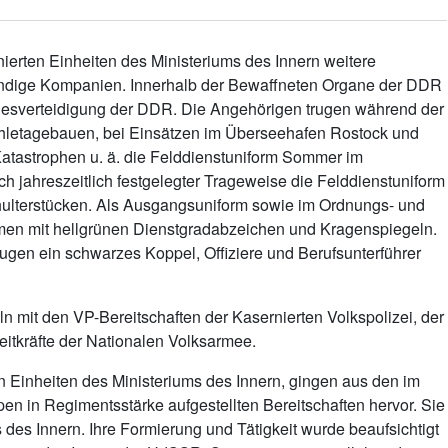
ierten Einheiten des Ministeriums des Innern weitere
tändige Kompanien. Innerhalb der Bewaffneten Organe der DDR
andesverteidigung der DDR. Die Angehörigen trugen während der
ohletagebauen, bei Einsätzen im Überseehafen Rostock und
Katastrophen u. ä. die Felddienstuniform Sommer im
ch jahreszeitlich festgelegter Trageweise die Felddienstuniform
chulterstücken. Als Ausgangsuniform sowie im Ordnungs- und
rmen mit hellgrünen Dienstgradabzeichen und Kragenspiegeln.
rugen ein schwarzes Koppel, Offiziere und Berufsunterführer
n mit den VP-Bereitschaften der Kasernierten Volkspolizei, der
reitkräfte der Nationalen Volksarmee.
en Einheiten des Ministeriums des Innern, gingen aus den im
en in Regimentsstärke aufgestellten Bereitschaften hervor. Sie
s des Innern. Ihre Formierung und Tätigkeit wurde beaufsichtigt