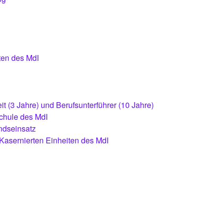
ten des MdI
it (3 Jahre) und Berufsunterführer (10 Jahre)
chule des MdI
ndseinsatz
Kasernierten Einheiten des MdI