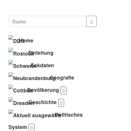
Home
Einleitung
Eckdaten
Geografie
Bevölkerung
Geschichte
Politisches
System