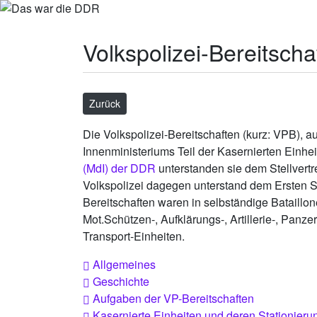
Volkspolizei-Bereitsch
Zurück
Die Volkspolizei-Bereitschaften (kurz: VPB), 
Innenministeriums Teil der Kasernierten Einhe
(MdI) der DDR
unterstanden sie dem Stellvertr
Volkspolizei dagegen unterstand dem Ersten Ste
Bereitschaften waren in selbständige Bataillone
Mot.Schützen-, Aufklärungs-, Artillerie-, Panz
Transport-Einheiten.
Allgemeines
Geschichte
Aufgaben der VP-Bereitschaften
Kasernierte Einheiten und deren Stationieru