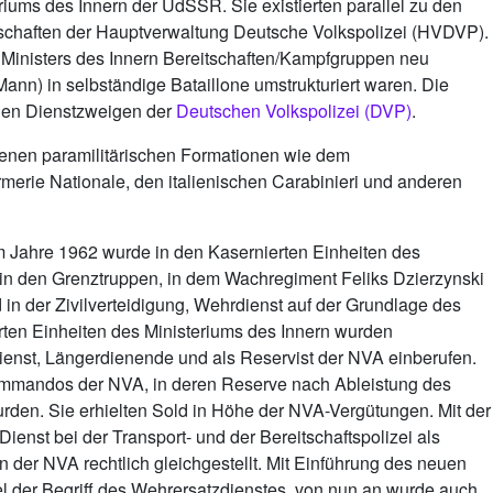
riums des Innern der UdSSR. Sie existierten parallel zu den
itschaften der Hauptverwaltung Deutsche Volkspolizei (HVDVP).
 Ministers des Innern Bereitschaften/Kampfgruppen neu
ann) in selbständige Bataillone umstrukturiert waren. Die
 den Dienstzweigen der
Deutschen Volkspolizei (DVP)
.
denen paramilitärischen Formationen wie dem
erie Nationale, den italienischen Carabinieri und anderen
m Jahre 1962 wurde in den Kasernierten Einheiten des
 in den Grenztruppen, in dem Wachregiment Feliks Dzierzynski
in der Zivilverteidigung, Wehrdienst auf der Grundlage des
rten Einheiten des Ministeriums des Innern wurden
enst, Längerdienende und als Reservist der NVA einberufen.
kommandos der NVA, in deren Reserve nach Ableistung des
rden. Sie erhielten Sold in Höhe der NVA-Vergütungen. Mit der
ienst bei der Transport- und der Bereitschaftspolizei als
 der NVA rechtlich gleichgestellt. Mit Einführung des neuen
l der Begriff des Wehrersatzdienstes, von nun an wurde auch