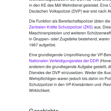
in den KE des MdI Wehrdienst geleistet. Eine
Deutschen Volkspolizei (DVP) war erst nach A
Die Funktion als Bereitschaftspolizei übten d
Zentralen Kräfte Schutzpolizei (ZKS)
aus. Diese
Maschinenpistolen und weiteren Schützenwaff
in Gruppen- oder Zugstärke bestehend, waren
1967 aufgelöst.
Eine grundlegende Umprofilierung der VP-Berei
Nationalen Verteidigungsrates der DDR
(Honec
anderem die grundlegende Aufgabe gestellt, 
Dienstes der DVP einzusetzen. Weder die Ausbi
Wehrpflichtigen waren jedoch bis dahin im Pol
Schutzpolizei in den VP-Kreisämtern und -Re
Wirklichkeit.
Geschichte