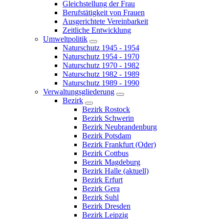
Gleichstellung der Frau
Berufstätigkeit von Frauen
Ausgerichtete Vereinbarkeit
Zeitliche Entwicklung
Umweltpolitik
Naturschutz 1945 - 1954
Naturschutz 1954 - 1970
Naturschutz 1970 - 1982
Naturschutz 1982 - 1989
Naturschutz 1989 - 1990
Verwaltungsgliederung
Bezirk
Bezirk Rostock
Bezirk Schwerin
Bezirk Neubrandenburg
Bezirk Potsdam
Bezirk Frankfurt (Oder)
Bezirk Cottbus
Bezirk Magdeburg
Bezirk Halle
(aktuell)
Bezirk Erfurt
Bezirk Gera
Bezirk Suhl
Bezirk Dresden
Bezirk Leipzig