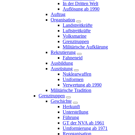
In der Dritten Welt
Auflösung ab 1990
Auftrag
Organisation
Landstreitkräfte
Luftstreitkräfte
Volksmarine
Grenztruppen
Militärische Aufklärung
Rekrutierung
Fahneneid
Ausbildung
Ausrüstung
Nuklearwaffen
Uniformen
Verwertung ab 1990
Militärische Tradition
Grenztruppen
Geschichte
Herkunft
Unterstellung
Führung
GT der NVA ab 1961
Umformierung ab 1971
Reorganisation