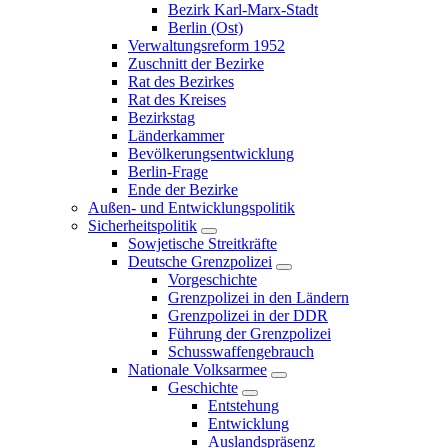
Bezirk Karl-Marx-Stadt
Berlin (Ost)
Verwaltungsreform 1952
Zuschnitt der Bezirke
Rat des Bezirkes
Rat des Kreises
Bezirkstag
Länderkammer
Bevölkerungsentwicklung
Berlin-Frage
Ende der Bezirke
Außen- und Entwicklungspolitik
Sicherheitspolitik
Sowjetische Streitkräfte
Deutsche Grenzpolizei
Vorgeschichte
Grenzpolizei in den Ländern
Grenzpolizei in der DDR
Führung der Grenzpolizei
Schusswaffengebrauch
Nationale Volksarmee
Geschichte
Entstehung
Entwicklung
Auslandspräsenz