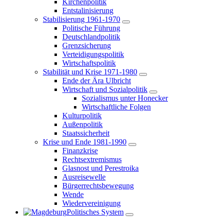
Kirchenpolitik
Entstalinisierung
Stabilisierung 1961-1970
Politische Führung
Deutschlandpolitik
Grenzsicherung
Verteidigungspolitik
Wirtschaftspolitik
Stabilität und Krise 1971-1980
Ende der Ära Ulbricht
Wirtschaft und Sozialpolitik
Sozialismus unter Honecker
Wirtschaftliche Folgen
Kulturpolitik
Außenpolitik
Staatssicherheit
Krise und Ende 1981-1990
Finanzkrise
Rechtsextremismus
Glasnost und Perestroika
Ausreisewelle
Bürgerrechtsbewegung
Wende
Wiedervereinigung
Politisches System