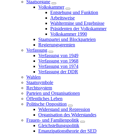
Staatsorgane
Volkskammer
Entstehung und Funktion
Arbeitsweise
Wahltermine und Ergebnisse
Präsidenten der Volkskammer
Volkskammer 1990
Staatspartei und Blockparteien
Regierungsgremien
Verfassung
Verfassung von 1949
Verfassung von 1968
Verfassung von 1974
Verfassung der DDR
Wahlen
Staatssymbole
Rechtssystem
Parteien und Organisationen
Öffentliches Leben
Politische Opposition
Widerstand und Repression
Organisation des Widerstandes
Frauen- und Familienpolitik
Gleichstellungspolitik
Emanzipationstheorie der SED