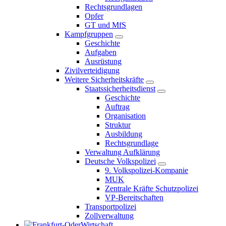
Rechtsgrundlagen
Opfer
GT und MfS
Kampfgruppen
Geschichte
Aufgaben
Ausrüstung
Zivilverteidigung
Weitere Sicherheitskräfte
Staatssicherheitsdienst
Geschichte
Auftrag
Organisation
Struktur
Ausbildung
Rechtsgrundlage
Verwaltung Aufklärung
Deutsche Volkspolizei
9. Volkspolizei-Kompanie
MUK
Zentrale Kräfte Schutzpolizei
VP-Bereitschaften
Transportpolizei
Zollverwaltung
Wirtschaft