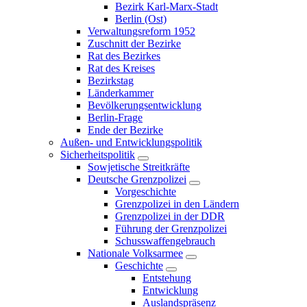
Bezirk Karl-Marx-Stadt
Berlin (Ost)
Verwaltungsreform 1952
Zuschnitt der Bezirke
Rat des Bezirkes
Rat des Kreises
Bezirkstag
Länderkammer
Bevölkerungsentwicklung
Berlin-Frage
Ende der Bezirke
Außen- und Entwicklungspolitik
Sicherheitspolitik
Sowjetische Streitkräfte
Deutsche Grenzpolizei
Vorgeschichte
Grenzpolizei in den Ländern
Grenzpolizei in der DDR
Führung der Grenzpolizei
Schusswaffengebrauch
Nationale Volksarmee
Geschichte
Entstehung
Entwicklung
Auslandspräsenz