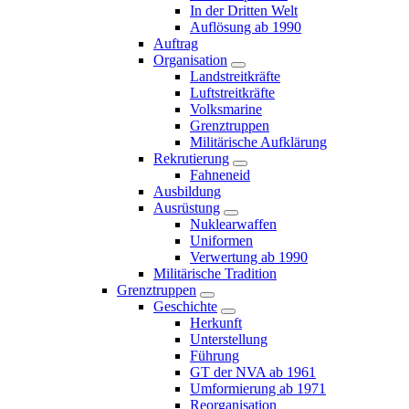
In der Dritten Welt
Auflösung ab 1990
Auftrag
Organisation
Landstreitkräfte
Luftstreitkräfte
Volksmarine
Grenztruppen
Militärische Aufklärung
Rekrutierung
Fahneneid
Ausbildung
Ausrüstung
Nuklearwaffen
Uniformen
Verwertung ab 1990
Militärische Tradition
Grenztruppen
Geschichte
Herkunft
Unterstellung
Führung
GT der NVA ab 1961
Umformierung ab 1971
Reorganisation