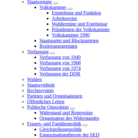
Staatsorgane
Volkskammer
Entstehung und Funktion
Arbeitsweise
Wahltermine und Ergebnisse
Präsidenten der Volkskammer
Volkskammer 1990
Staatspartei und Blockparteien
Regierungsgremien
Verfassung
Verfassung von 1949
Verfassung von 1968
Verfassung von 1974
Verfassung der DDR
Wahlen
Staatssymbole
Rechtssystem
Parteien und Organisationen
Öffentliches Leben
Politische Opposition
Widerstand und Repression
Organisation des Widerstandes
Frauen- und Familienpolitik
Gleichstellungspolitik
Emanzipationstheorie der SED