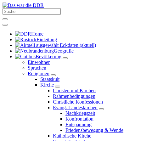
Home
Einleitung
Eckdaten
(aktuell)
Geografie
Bevölkerung
Einwohner
Sprachen
Religionen
Staatskult
Kirche
Christen und Kirchen
Rahmenbedingungen
Christliche Konfessionen
Evang. Landeskirchen
Nachkriegszeit
Konfrontation
Entspannung
Friedensbewegung & Wende
Katholische Kirche