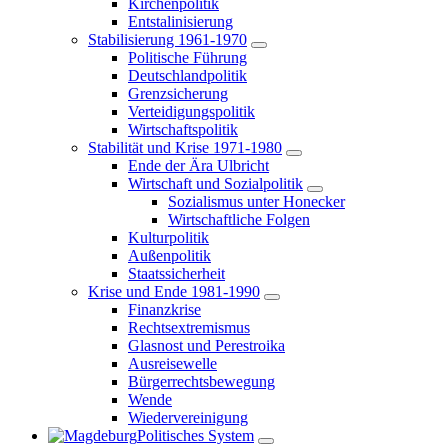
Kirchenpolitik
Entstalinisierung
Stabilisierung 1961-1970
Politische Führung
Deutschlandpolitik
Grenzsicherung
Verteidigungspolitik
Wirtschaftspolitik
Stabilität und Krise 1971-1980
Ende der Ära Ulbricht
Wirtschaft und Sozialpolitik
Sozialismus unter Honecker
Wirtschaftliche Folgen
Kulturpolitik
Außenpolitik
Staatssicherheit
Krise und Ende 1981-1990
Finanzkrise
Rechtsextremismus
Glasnost und Perestroika
Ausreisewelle
Bürgerrechtsbewegung
Wende
Wiedervereinigung
Politisches System