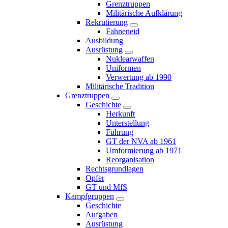
Grenztruppen
Militärische Aufklärung
Rekrutierung
Fahneneid
Ausbildung
Ausrüstung
Nuklearwaffen
Uniformen
Verwertung ab 1990
Militärische Tradition
Grenztruppen
Geschichte
Herkunft
Unterstellung
Führung
GT der NVA ab 1961
Umformierung ab 1971
Reorganisation
Rechtsgrundlagen
Opfer
GT und MfS
Kampfgruppen
Geschichte
Aufgaben
Ausrüstung