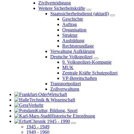
Zivilverteidigung
Weitere Sicherheitskräfte
Staatssicherheitsdienst
(aktuell)
Geschichte
Auftrag
Organisation
Struktur
Ausbildung
Rechtsgrundlage
Verwaltung Aufklärung
Deutsche Volkspolizei
9. Volkspolizei-Kompanie
MUK
Zentrale Kräfte Schutzpolizei
VP-Bereitschaften
Transportpolizei
Zollverwaltung
Wirtschaft
Technik & Wissenschaft
Verkehr
Kultur, Bildung, Sport
Historische Einordnung
Chronik 1945 - 1990
1945 - 1949
1949 - 1960