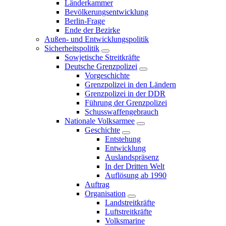
Länderkammer
Bevölkerungsentwicklung
Berlin-Frage
Ende der Bezirke
Außen- und Entwicklungspolitik
Sicherheitspolitik
Sowjetische Streitkräfte
Deutsche Grenzpolizei
Vorgeschichte
Grenzpolizei in den Ländern
Grenzpolizei in der DDR
Führung der Grenzpolizei
Schusswaffengebrauch
Nationale Volksarmee
Geschichte
Entstehung
Entwicklung
Auslandspräsenz
In der Dritten Welt
Auflösung ab 1990
Auftrag
Organisation
Landstreitkräfte
Luftstreitkräfte
Volksmarine