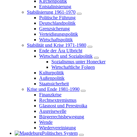
Kirchenpolitik
Entstalinisierung
Stabilisierung 1961-1970
Politische Führung
Deutschlandpolitik
Grenzsicherung
Verteidigungspolitik
Wirtschaftspolitik
Stabilität und Krise 1971-1980
Ende der Ära Ulbricht
Wirtschaft und Sozialpolitik
Sozialismus unter Honecker
Wirtschaftliche Folgen
Kulturpolitik
Außenpolitik
Staatssicherheit
Krise und Ende 1981-1990
Finanzkrise
Rechtsextremismus
Glasnost und Perestroika
Ausreisewelle
Bürgerrechtsbewegung
Wende
Wiedervereinigung
Politisches System