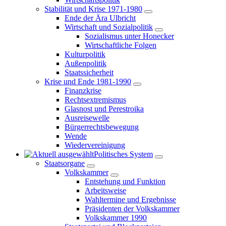
Stabilität und Krise 1971-1980
Ende der Ära Ulbricht
Wirtschaft und Sozialpolitik
Sozialismus unter Honecker
Wirtschaftliche Folgen
Kulturpolitik
Außenpolitik
Staatssicherheit
Krise und Ende 1981-1990
Finanzkrise
Rechtsextremismus
Glasnost und Perestroika
Ausreisewelle
Bürgerrechtsbewegung
Wende
Wiedervereinigung
Politisches System
Staatsorgane
Volkskammer
Entstehung und Funktion
Arbeitsweise
Wahltermine und Ergebnisse
Präsidenten der Volkskammer
Volkskammer 1990