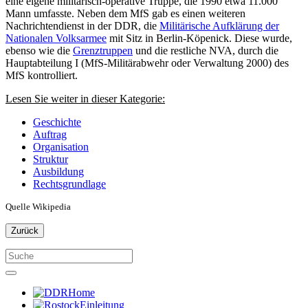
eine eigene militärisch-operative Truppe, die 1990 etwa 11.000
Mann umfasste. Neben dem MfS gab es einen weiteren
Nachrichtendienst in der DDR, die
Militärische Aufklärung der
Nationalen Volksarmee
mit Sitz in Berlin-Köpenick. Diese wurde,
ebenso wie die
Grenztruppen
und die restliche NVA, durch die
Hauptabteilung I (MfS-Militärabwehr oder Verwaltung 2000) des
MfS kontrolliert.
Lesen Sie weiter in dieser Kategorie:
Geschichte
Auftrag
Organisation
Struktur
Ausbildung
Rechtsgrundlage
Quelle Wikipedia
Zurück
Home
Einleitung