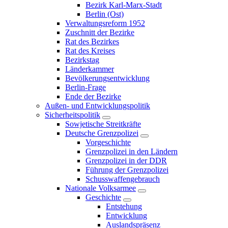
Bezirk Karl-Marx-Stadt
Berlin (Ost)
Verwaltungsreform 1952
Zuschnitt der Bezirke
Rat des Bezirkes
Rat des Kreises
Bezirkstag
Länderkammer
Bevölkerungsentwicklung
Berlin-Frage
Ende der Bezirke
Außen- und Entwicklungspolitik
Sicherheitspolitik
Sowjetische Streitkräfte
Deutsche Grenzpolizei
Vorgeschichte
Grenzpolizei in den Ländern
Grenzpolizei in der DDR
Führung der Grenzpolizei
Schusswaffengebrauch
Nationale Volksarmee
Geschichte
Entstehung
Entwicklung
Auslandspräsenz