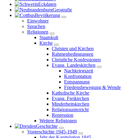
Eckdaten
Geografie
Bevölkerung
Einwohner
Sprachen
Religionen
Staatskult
Kirche
Christen und Kirchen
Rahmenbedingungen
Christliche Konfessionen
Evang. Landeskirchen
Nachkriegszeit
Konfrontation
Entspannung
Friedensbewegung & Wende
Katholische Kirche
Evang. Freikirchen
Minderheitskirchen
Religionsunterricht
Repression
Weitere Religionen
Geschichte
Vorgeschichte 1945-1949
Jahr der Kapitulation 1945