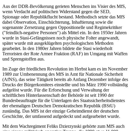
Aus der DDR-Bevölkerung gerieten Menschen ins Visier des MfS,
wenn Verdacht auf politischen Widerstand gegen die SED,
Spionage oder Republikflucht bestand. Methodisch setzte das MfS
dabei Observation, Einschüchterung, Inhaftierung sowie die
sogenannte Zersetzung gegen Oppositionelle und Regimekritiker
("feindlich-negative Personen") als Mittel ein. In den 1950er Jahren
wurde in Stasi-Gefängnissen noch physische Folter angewandt,
später wurde mit ausgeklügelten psychologischen Methoden
gearbeitet. In den 1980er Jahren bildete die Stasi wiederholt
Terroristen der Rote Armee Fraktion (RAF) im Umgang mit Waffen
und Sprengstoffen aus.
Im Zuge der friedlichen Revolution im Herbst kam es im November
1989 zur Umbenennung des MfS in Amt für Nationale Sicherheit
(AfNS), das seine Tätigkeit bereits ab Anfang Dezember infolge des
Drucks der Bürgerkomitees einstellte und bis März 1990 vollständig
aufgelöst wurde. Für die Erforschung und Verwaltung der
schriftlichen Hinterlassenschaft der Behörde ist seit 1990 der
Bundesbeauftragte für die Unterlagen des Staatssicherheitsdienstes
der ehemaligen Deutschen Demokratischen Republik (BStU)
zuständig. Das MfS ist der einzige Geheimdienst der deutschen
Geschichte, der umfassend aufgedeckt und aufgearbeitet wurde.
Mit dem Wachregiment Feliks Dzierzynski gehörte zum MfS auch