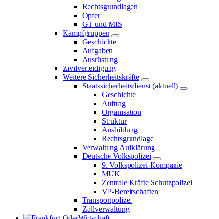
Rechtsgrundlagen
Opfer
GT und MfS
Kampfgruppen
Geschichte
Aufgaben
Ausrüstung
Zivilverteidigung
Weitere Sicherheitskräfte
Staatssicherheitsdienst
(aktuell)
Geschichte
Auftrag
Organisation
Struktur
Ausbildung
Rechtsgrundlage
Verwaltung Aufklärung
Deutsche Volkspolizei
9. Volkspolizei-Kompanie
MUK
Zentrale Kräfte Schutzpolizei
VP-Bereitschaften
Transportpolizei
Zollverwaltung
Wirtschaft