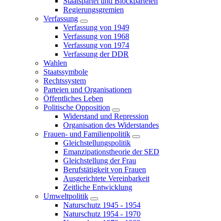
Staatspartei und Blockparteien
Regierungsgremien
Verfassung
Verfassung von 1949
Verfassung von 1968
Verfassung von 1974
Verfassung der DDR
Wahlen
Staatssymbole
Rechtssystem
Parteien und Organisationen
Öffentliches Leben
Politische Opposition
Widerstand und Repression
Organisation des Widerstandes
Frauen- und Familienpolitik
Gleichstellungspolitik
Emanzipationstheorie der SED
Gleichstellung der Frau
Berufstätigkeit von Frauen
Ausgerichtete Vereinbarkeit
Zeitliche Entwicklung
Umweltpolitik
Naturschutz 1945 - 1954
Naturschutz 1954 - 1970