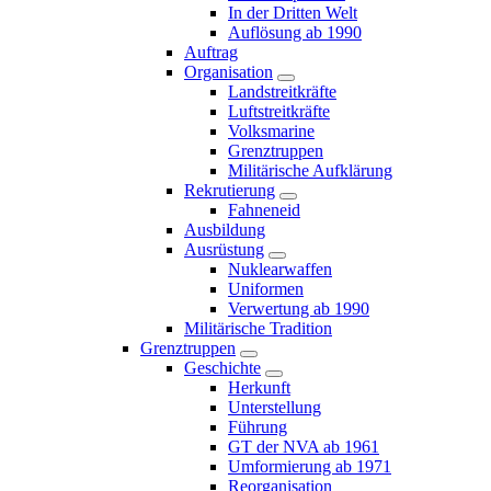
In der Dritten Welt
Auflösung ab 1990
Auftrag
Organisation
Landstreitkräfte
Luftstreitkräfte
Volksmarine
Grenztruppen
Militärische Aufklärung
Rekrutierung
Fahneneid
Ausbildung
Ausrüstung
Nuklearwaffen
Uniformen
Verwertung ab 1990
Militärische Tradition
Grenztruppen
Geschichte
Herkunft
Unterstellung
Führung
GT der NVA ab 1961
Umformierung ab 1971
Reorganisation