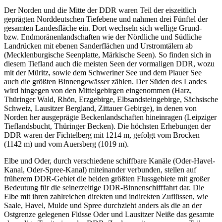
Der Norden und die Mitte der DDR waren Teil der eiszeitlich
geprägten Norddeutschen Tiefebene und nahmen drei Fünftel der
gesamten Landesfläche ein. Dort wechseln sich wellige Grund-
bzw. Endmoränenlandschaften wie der Nördliche und Südliche
Landrücken mit ebenen Sanderflächen und Urstromtälern ab
(Mecklenburgische Seenplatte, Märkische Seen). So finden sich in
diesem Tiefland auch die meisten Seen der vormaligen DDR, wozu
mit der Müritz, sowie dem Schweriner See und dem Plauer See
auch die größten Binnengewässer zählen. Der Süden des Landes
wird hingegen von den Mittelgebirgen eingenommen (Harz,
Thüringer Wald, Rhön, Erzgebirge, Elbsandsteingebirge, Sächsische
Schweiz, Lausitzer Bergland, Zittauer Gebirge), in denen von
Norden her ausgeprägte Beckenlandschaften hineinragen (Leipziger
Tieflandsbucht, Thüringer Becken). Die höchsten Erhebungen der
DDR waren der Fichtelberg mit 1214 m, gefolgt vom Brocken
(1142 m) und vom Auersberg (1019 m).
Elbe und Oder, durch verschiedene schiffbare Kanäle (Oder-Havel-
Kanal, Oder-Spree-Kanal) miteinander verbunden, stellen auf
früherem DDR-Gebiet die beiden größten Flussgebiete mit großer
Bedeutung für die seinerzeitige DDR-Binnenschifffahrt dar. Die
Elbe mit ihren zahlreichen direkten und indirekten Zuflüssen, wie
Saale, Havel, Mulde und Spree durchzieht anders als die an der
Ostgrenze gelegenen Flüsse Oder und Lausitzer Neiße das gesamte