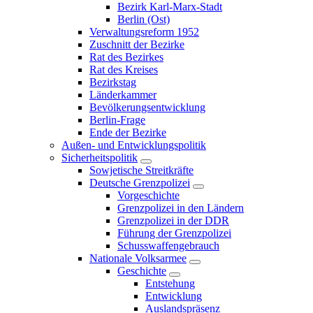
Bezirk Karl-Marx-Stadt
Berlin (Ost)
Verwaltungsreform 1952
Zuschnitt der Bezirke
Rat des Bezirkes
Rat des Kreises
Bezirkstag
Länderkammer
Bevölkerungsentwicklung
Berlin-Frage
Ende der Bezirke
Außen- und Entwicklungspolitik
Sicherheitspolitik
Sowjetische Streitkräfte
Deutsche Grenzpolizei
Vorgeschichte
Grenzpolizei in den Ländern
Grenzpolizei in der DDR
Führung der Grenzpolizei
Schusswaffengebrauch
Nationale Volksarmee
Geschichte
Entstehung
Entwicklung
Auslandspräsenz