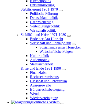
Kirchenpolitik
Entstalinisierung
Stabilisierung 1961-1970
Politische Führung
Deutschlandpolitik
Grenzsicherung
Verteidigungspolitik
Wirtschaftspolitik
Stabilität und Krise 1971-1980
Ende der Ära Ulbricht
Wirtschaft und Sozialpolitik
Sozialismus unter Honecker
Wirtschaftliche Folgen
Kulturpolitik
Außenpolitik
Staatssicherheit
Krise und Ende 1981-1990
Finanzkrise
Rechtsextremismus
Glasnost und Perestroika
Ausreisewelle
Bürgerrechtsbewegung
Wende
Wiedervereinigung
Politisches System