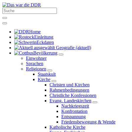
Home
Einleitung
Eckdaten
Geografie
(aktuell)
Bevölkerung
Einwohner
Sprachen
Religionen
Staatskult
Kirche
Christen und Kirchen
Rahmenbedingungen
Christliche Konfessionen
Evang. Landeskirchen
Nachkriegszeit
Konfrontation
Entspannung
Friedensbewegung & Wende
Katholische Kirche