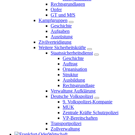
Rechtsgrundlagen
Opfer
GT und MfS
Kampfgruppen
Geschichte
Aufgaben
Ausrüstung
Zivilverteidigung
Weitere Sicherheitskräfte
Staatssicherheitsdienst
Geschichte
Auftrag
Organisation
Struktur
Ausbildung
Rechtsgrundlage
Verwaltung Aufklärung
Deutsche Volkspolizei
9. Volkspolizei-Kompanie
MUK
Zentrale Kräfte Schutzpolizei
VP-Bereitschaften
Transportpolizei
Zollverwaltung
Wirtschaft