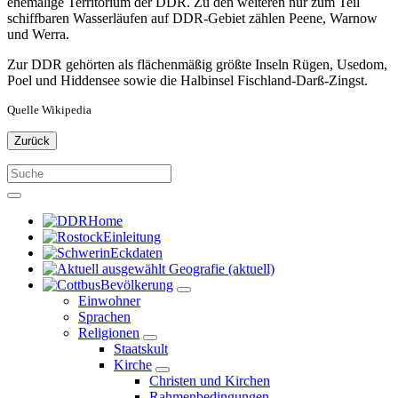
ehemalige Territorium der DDR. Zu den weiteren nur zum Teil
schiffbaren Wasserläufen auf DDR-Gebiet zählen Peene, Warnow
und Werra.
Zur DDR gehörten als flächenmäßig größte Inseln Rügen, Usedom,
Poel und Hiddensee sowie die Halbinsel Fischland-Darß-Zingst.
Quelle Wikipedia
Zurück
Home
Einleitung
Eckdaten
Geografie
(aktuell)
Bevölkerung
Einwohner
Sprachen
Religionen
Staatskult
Kirche
Christen und Kirchen
Rahmenbedingungen