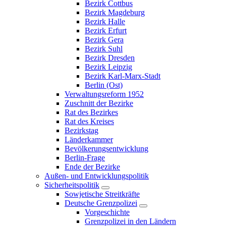
Bezirk Cottbus
Bezirk Magdeburg
Bezirk Halle
Bezirk Erfurt
Bezirk Gera
Bezirk Suhl
Bezirk Dresden
Bezirk Leipzig
Bezirk Karl-Marx-Stadt
Berlin (Ost)
Verwaltungsreform 1952
Zuschnitt der Bezirke
Rat des Bezirkes
Rat des Kreises
Bezirkstag
Länderkammer
Bevölkerungsentwicklung
Berlin-Frage
Ende der Bezirke
Außen- und Entwicklungspolitik
Sicherheitspolitik
Sowjetische Streitkräfte
Deutsche Grenzpolizei
Vorgeschichte
Grenzpolizei in den Ländern