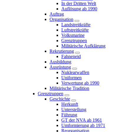
In der Dritten Welt
Auflösung ab 1990
Auftrag
Organisation
Landstreitkräfte
Luftstreitkräfte
Volksmarine
Grenztruppen
Militärische Aufklärung
Rekrutierung
Fahneneid
Ausbildung
Ausrüstung
Nuklearwaffen
Uniformen
Verwertung ab 1990
Militärische Tradition
Grenztruppen
Geschichte
Herkunft
Unterstellung
Führung
GT der NVA ab 1961
Umformierung ab 1971
Reorganisation