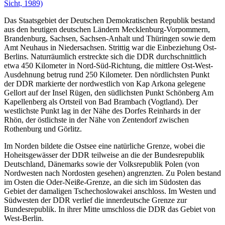
Das Staatsgebiet der Deutschen Demokratischen Republik bestand
aus den heutigen deutschen Ländern Mecklenburg-Vorpommern,
Brandenburg, Sachsen, Sachsen-Anhalt und Thüringen sowie dem
Amt Neuhaus in Niedersachsen. Strittig war die Einbeziehung Ost-
Berlins. Naturräumlich erstreckte sich die DDR durchschnittlich
etwa 450 Kilometer in Nord-Süd-Richtung, die mittlere Ost-West-
Ausdehnung betrug rund 250 Kilometer. Den nördlichsten Punkt
der DDR markierte der nordwestlich von Kap Arkona gelegene
Gellort auf der Insel Rügen, den südlichsten Punkt Schönberg Am
Kapellenberg als Ortsteil von Bad Brambach (Vogtland). Der
westlichste Punkt lag in der Nähe des Dorfes Reinhards in der
Rhön, der östlichste in der Nähe von Zentendorf zwischen
Rothenburg und Görlitz.
Im Norden bildete die Ostsee eine natürliche Grenze, wobei die
Hoheitsgewässer der DDR teilweise an die der Bundesrepublik
Deutschland, Dänemarks sowie der Volksrepublik Polen (von
Nordwesten nach Nordosten gesehen) angrenzten. Zu Polen bestand
im Osten die Oder-Neiße-Grenze, an die sich im Südosten das
Gebiet der damaligen Tschechoslowakei anschloss. Im Westen und
Südwesten der DDR verlief die innerdeutsche Grenze zur
Bundesrepublik. In ihrer Mitte umschloss die DDR das Gebiet von
West-Berlin.