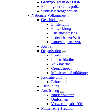
Grenzpolizei in der DDR
Führung der Grenzpolizei
Schusswaffengebrauch
Nationale Volksarmee
Geschichte
Entstehung
Entwicklung
Auslandspräsenz
In der Dritten Welt
Auflösung ab 1990
Auftrag
Organisation
Landstreitkräfte
Luftstreitkräfte
Volksmarine
Grenztruppen
Militärische Aufklärung
Rekrutierung
Fahneneid
Ausbildung
Ausrüstung
Nuklearwaffen
Uniformen
Verwertung ab 1990
Militärische Tradition