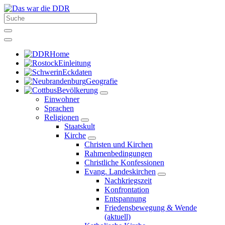
Home
Einleitung
Eckdaten
Geografie
Bevölkerung
Einwohner
Sprachen
Religionen
Staatskult
Kirche
Christen und Kirchen
Rahmenbedingungen
Christliche Konfessionen
Evang. Landeskirchen
Nachkriegszeit
Konfrontation
Entspannung
Friedensbewegung & Wende
(aktuell)