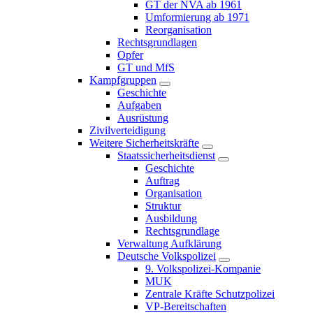
GT der NVA ab 1961
Umformierung ab 1971
Reorganisation
Rechtsgrundlagen
Opfer
GT und MfS
Kampfgruppen
Geschichte
Aufgaben
Ausrüstung
Zivilverteidigung
Weitere Sicherheitskräfte
Staatssicherheitsdienst
Geschichte
Auftrag
Organisation
Struktur
Ausbildung
Rechtsgrundlage
Verwaltung Aufklärung
Deutsche Volkspolizei
9. Volkspolizei-Kompanie
MUK
Zentrale Kräfte Schutzpolizei
VP-Bereitschaften