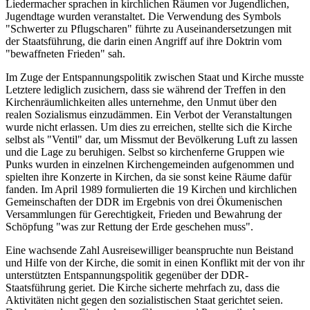
Liedermacher sprachen in kirchlichen Räumen vor Jugendlichen,
Jugendtage wurden veranstaltet. Die Verwendung des Symbols
"Schwerter zu Pflugscharen" führte zu Auseinandersetzungen mit
der Staatsführung, die darin einen Angriff auf ihre Doktrin vom
"bewaffneten Frieden" sah.
Im Zuge der Entspannungspolitik zwischen Staat und Kirche musste
Letztere lediglich zusichern, dass sie während der Treffen in den
Kirchenräumlichkeiten alles unternehme, den Unmut über den
realen Sozialismus einzudämmen. Ein Verbot der Veranstaltungen
wurde nicht erlassen. Um dies zu erreichen, stellte sich die Kirche
selbst als "Ventil" dar, um Missmut der Bevölkerung Luft zu lassen
und die Lage zu beruhigen. Selbst so kirchenferne Gruppen wie
Punks wurden in einzelnen Kirchengemeinden aufgenommen und
spielten ihre Konzerte in Kirchen, da sie sonst keine Räume dafür
fanden. Im April 1989 formulierten die 19 Kirchen und kirchlichen
Gemeinschaften der DDR im Ergebnis von drei Ökumenischen
Versammlungen für Gerechtigkeit, Frieden und Bewahrung der
Schöpfung "was zur Rettung der Erde geschehen muss".
Eine wachsende Zahl Ausreisewilliger beanspruchte nun Beistand
und Hilfe von der Kirche, die somit in einen Konflikt mit der von ihr
unterstützten Entspannungspolitik gegenüber der DDR-
Staatsführung geriet. Die Kirche sicherte mehrfach zu, dass die
Aktivitäten nicht gegen den sozialistischen Staat gerichtet seien.