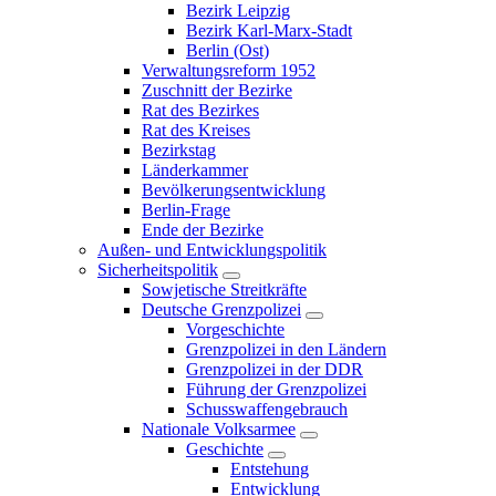
Bezirk Leipzig
Bezirk Karl-Marx-Stadt
Berlin (Ost)
Verwaltungsreform 1952
Zuschnitt der Bezirke
Rat des Bezirkes
Rat des Kreises
Bezirkstag
Länderkammer
Bevölkerungsentwicklung
Berlin-Frage
Ende der Bezirke
Außen- und Entwicklungspolitik
Sicherheitspolitik
Sowjetische Streitkräfte
Deutsche Grenzpolizei
Vorgeschichte
Grenzpolizei in den Ländern
Grenzpolizei in der DDR
Führung der Grenzpolizei
Schusswaffengebrauch
Nationale Volksarmee
Geschichte
Entstehung
Entwicklung