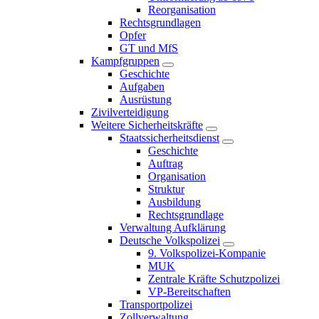
Reorganisation
Rechtsgrundlagen
Opfer
GT und MfS
Kampfgruppen
Geschichte
Aufgaben
Ausrüstung
Zivilverteidigung
Weitere Sicherheitskräfte
Staatssicherheitsdienst
Geschichte
Auftrag
Organisation
Struktur
Ausbildung
Rechtsgrundlage
Verwaltung Aufklärung
Deutsche Volkspolizei
9. Volkspolizei-Kompanie
MUK
Zentrale Kräfte Schutzpolizei
VP-Bereitschaften
Transportpolizei
Zollverwaltung