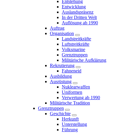
Entstehung
Entwicklung
Auslandspräsenz
In der Dritten Welt
Auflösung ab 1990
Auftrag
Organisation
Landstreitkräfte
Luftstreitkräfte
Volksmarine
Grenztruppen
Militärische Aufklärung
Rekrutierung
Fahneneid
Ausbildung
Ausrüstung
Nuklearwaffen
Uniformen
Verwertung ab 1990
Militärische Tradition
Grenztruppen
Geschichte
Herkunft
Unterstellung
Führung