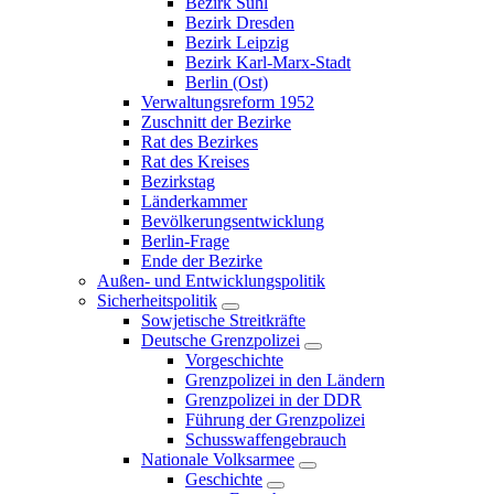
Bezirk Suhl
Bezirk Dresden
Bezirk Leipzig
Bezirk Karl-Marx-Stadt
Berlin (Ost)
Verwaltungsreform 1952
Zuschnitt der Bezirke
Rat des Bezirkes
Rat des Kreises
Bezirkstag
Länderkammer
Bevölkerungsentwicklung
Berlin-Frage
Ende der Bezirke
Außen- und Entwicklungspolitik
Sicherheitspolitik
Sowjetische Streitkräfte
Deutsche Grenzpolizei
Vorgeschichte
Grenzpolizei in den Ländern
Grenzpolizei in der DDR
Führung der Grenzpolizei
Schusswaffengebrauch
Nationale Volksarmee
Geschichte