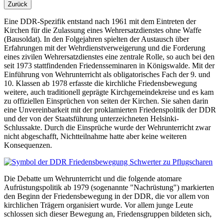
Zurück
Eine DDR-Spezifik entstand nach 1961 mit dem Eintreten der
Kirchen für die Zulassung eines Wehrersatzdienstes ohne Waffe
(Bausoldat). In den Folgejahren spielten der Austausch über
Erfahrungen mit der Wehrdienstverweigerung und die Forderung
eines zivilen Wehrersatzdienstes eine zentrale Rolle, so auch bei den
seit 1973 stattfindenden Friedensseminaren in Königswalde. Mit der
Einführung von Wehrunterricht als obligatorisches Fach der 9. und
10. Klassen ab 1978 erfasste die kirchliche Friedensbewegung
weitere, auch traditionell geprägte Kirchgemeindekreise und es kam
zu offiziellen Einsprüchen von seiten der Kirchen. Sie sahen darin
eine Unvereinbarkeit mit der proklamierten Friedenspolitik der DDR
und der von der Staatsführung unterzeichneten Helsinki-
Schlussakte. Durch die Einsprüche wurde der Wehrunterricht zwar
nicht abgeschafft, Nichtteilnahme hatte aber keine weiteren
Konsequenzen.
Die Debatte um Wehrunterricht und die folgende atomare
Aufrüstungspolitik ab 1979 (sogenannte "Nachrüstung") markierten
den Beginn der Friedensbewegung in der DDR, die vor allem von
kirchlichen Trägern organisiert wurde. Vor allem junge Leute
schlossen sich dieser Bewegung an, Friedensgruppen bildeten sich,