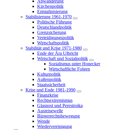
Abwanderung
Kirchenpolitik
Entstalinisierung
Stabilisierung 1961-1970
Politische Führung
Deutschlandpolitik
Grenzsicherung
Verteidigungspolitik
Wirtschaftspolitik
Stabilität und Krise 1971-1980
Ende der Ära Ulbricht
Wirtschaft und Sozialpolitik
Sozialismus unter Honecker
Wirtschaftliche Folgen
Kulturpolitik
Außenpolitik
Staatssicherheit
Krise und Ende 1981-1990
Finanzkrise
Rechtsextremismus
Glasnost und Perestroika
Ausreisewelle
Bürgerrechtsbewegung
Wende
Wiedervereinigung