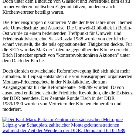
Doch unter dem Eindruck von Glasnost und Perestroika kam es zu
immer weiteren politischen Eigeninitiativen, an denen auch
Kirchenvertreter beteiligt waren.
Die Friedensgruppen diskutierten Mitte der 80er Jahre über Themen
wie Umweltschutz und Ausreise. Die Umwelt-Bibliothek in Berlin-
Ost wurde zu einem bedeutenden Treffpunkt für Umwelt- und
Friedensaktivisten, eine Stasi-Razzia 1988 wurde von der Kirche
scharf verurteilt, die die teils oppositionellen Tätigkeiten deckte. Für
die SED war das Maß der Toleranz gegenüber der Kirche erreicht,
Erich Honecker sprach von "konterrevolutionären Aktionen" unter
dem Dach der Kirche.
Doch die sich entwickelnde Reformbewegung ließ sich nicht mehr
aufhalten. In Leipzig entstanden die von Basisgruppen organisierten
Montags-Friedensgebete in der Nikolaikirche, die zum
Ausgangspunkt für die Reformdebatte 1988/89 wurden. Davon
ausgehend entfaltete sich die Friedliche Revolution, die die Existenz
der DDR beendete. Der Zentrale Runde Tisch in der DDR
1989/1990 wurden von Vertretern der Kirchen einberufen und
moderiert.