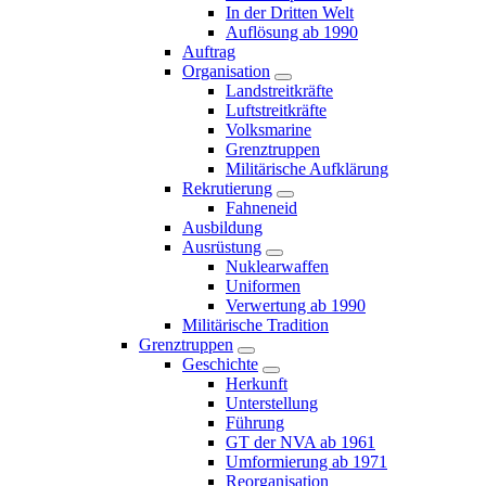
In der Dritten Welt
Auflösung ab 1990
Auftrag
Organisation
Landstreitkräfte
Luftstreitkräfte
Volksmarine
Grenztruppen
Militärische Aufklärung
Rekrutierung
Fahneneid
Ausbildung
Ausrüstung
Nuklearwaffen
Uniformen
Verwertung ab 1990
Militärische Tradition
Grenztruppen
Geschichte
Herkunft
Unterstellung
Führung
GT der NVA ab 1961
Umformierung ab 1971
Reorganisation