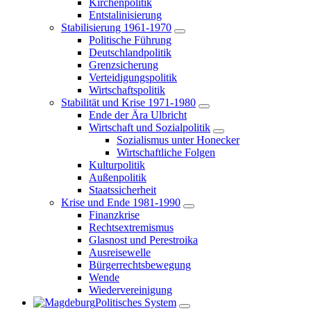
Kirchenpolitik
Entstalinisierung
Stabilisierung 1961-1970
Politische Führung
Deutschlandpolitik
Grenzsicherung
Verteidigungspolitik
Wirtschaftspolitik
Stabilität und Krise 1971-1980
Ende der Ära Ulbricht
Wirtschaft und Sozialpolitik
Sozialismus unter Honecker
Wirtschaftliche Folgen
Kulturpolitik
Außenpolitik
Staatssicherheit
Krise und Ende 1981-1990
Finanzkrise
Rechtsextremismus
Glasnost und Perestroika
Ausreisewelle
Bürgerrechtsbewegung
Wende
Wiedervereinigung
Politisches System