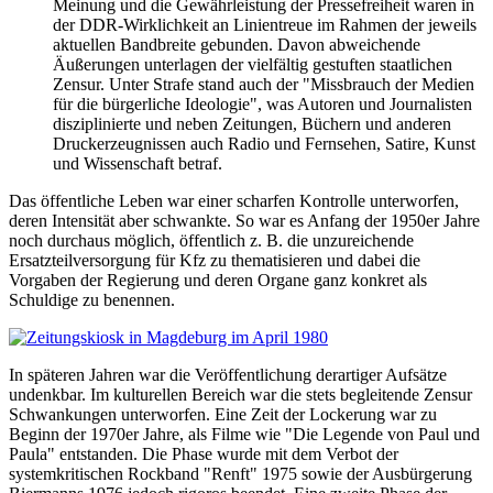
Meinung und die Gewährleistung der Pressefreiheit waren in
der DDR-Wirklichkeit an Linientreue im Rahmen der jeweils
aktuellen Bandbreite gebunden. Davon abweichende
Äußerungen unterlagen der vielfältig gestuften staatlichen
Zensur. Unter Strafe stand auch der "Missbrauch der Medien
für die bürgerliche Ideologie", was Autoren und Journalisten
disziplinierte und neben Zeitungen, Büchern und anderen
Druckerzeugnissen auch Radio und Fernsehen, Satire, Kunst
und Wissenschaft betraf.
Das öffentliche Leben war einer scharfen Kontrolle unterworfen,
deren Intensität aber schwankte. So war es Anfang der 1950er Jahre
noch durchaus möglich, öffentlich z. B. die unzureichende
Ersatzteilversorgung für Kfz zu thematisieren und dabei die
Vorgaben der Regierung und deren Organe ganz konkret als
Schuldige zu benennen.
In späteren Jahren war die Veröffentlichung derartiger Aufsätze
undenkbar. Im kulturellen Bereich war die stets begleitende Zensur
Schwankungen unterworfen. Eine Zeit der Lockerung war zu
Beginn der 1970er Jahre, als Filme wie "Die Legende von Paul und
Paula" entstanden. Die Phase wurde mit dem Verbot der
systemkritischen Rockband "Renft" 1975 sowie der Ausbürgerung