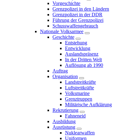
Vorgeschichte
Grenzpolizei in den Ländern
Grenzpolizei in der DDR
Führung der Grenzpolizei
Schusswaffengebrauch
Nationale Volksarmee
Geschichte
Entstehung
Entwicklung
Auslandspräsenz
In der Dritten Welt
Auflösung ab 1990
Auftrag
Organisation
Landstreitkräfte
Luftstreitkräfte
Volksmarine
Grenztruppen
Militärische Aufklärung
Rekrutierung
Fahneneid
Ausbildung
Ausrüstung
Nuklearwaffen
Uniformen