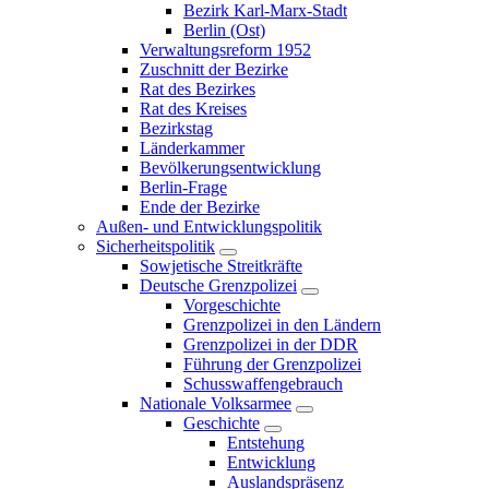
Bezirk Karl-Marx-Stadt
Berlin (Ost)
Verwaltungsreform 1952
Zuschnitt der Bezirke
Rat des Bezirkes
Rat des Kreises
Bezirkstag
Länderkammer
Bevölkerungsentwicklung
Berlin-Frage
Ende der Bezirke
Außen- und Entwicklungspolitik
Sicherheitspolitik
Sowjetische Streitkräfte
Deutsche Grenzpolizei
Vorgeschichte
Grenzpolizei in den Ländern
Grenzpolizei in der DDR
Führung der Grenzpolizei
Schusswaffengebrauch
Nationale Volksarmee
Geschichte
Entstehung
Entwicklung
Auslandspräsenz