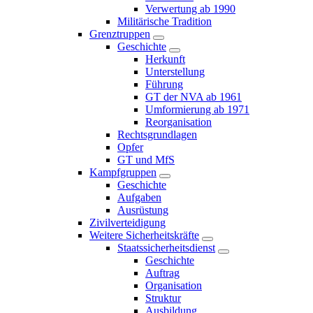
Verwertung ab 1990
Militärische Tradition
Grenztruppen
Geschichte
Herkunft
Unterstellung
Führung
GT der NVA ab 1961
Umformierung ab 1971
Reorganisation
Rechtsgrundlagen
Opfer
GT und MfS
Kampfgruppen
Geschichte
Aufgaben
Ausrüstung
Zivilverteidigung
Weitere Sicherheitskräfte
Staatssicherheitsdienst
Geschichte
Auftrag
Organisation
Struktur
Ausbildung