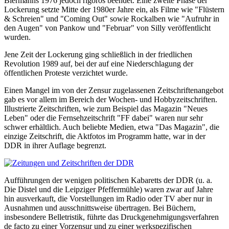
Biermanns 1976 jedoch rigoros beendet. Eine zweite Phase der
Lockerung setzte Mitte der 1980er Jahre ein, als Filme wie "Flüstern
& Schreien" und "Coming Out" sowie Rockalben wie "Aufruhr in
den Augen" von Pankow und "Februar" von Silly veröffentlicht
wurden.
Jene Zeit der Lockerung ging schließlich in der friedlichen
Revolution 1989 auf, bei der auf eine Niederschlagung der
öffentlichen Proteste verzichtet wurde.
Einen Mangel im von der Zensur zugelassenen Zeitschriftenangebot
gab es vor allem im Bereich der Wochen- und Hobbyzeitschriften.
Illustrierte Zeitschriften, wie zum Beispiel das Magazin "Neues
Leben" oder die Fernsehzeitschrift "FF dabei" waren nur sehr
schwer erhältlich. Auch beliebte Medien, etwa "Das Magazin", die
einzige Zeitschrift, die Aktfotos im Programm hatte, war in der
DDR in ihrer Auflage begrenzt.
Aufführungen der wenigen politischen Kabaretts der DDR (u. a.
Die Distel und die Leipziger Pfeffermühle) waren zwar auf Jahre
hin ausverkauft, die Vorstellungen im Radio oder TV aber nur in
Ausnahmen und ausschnittsweise übertragen. Bei Büchern,
insbesondere Belletristik, führte das Druckgenehmigungsverfahren
de facto zu einer Vorzensur und zu einer werkspezifischen