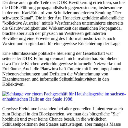
Da diese auch große Teile der DDR-Bevölkerung erreichten, suchte
die DDR-Führung propagandistisch gegenzusteuern, insbesondere
in der von Karl-Eduard von Schnitzler moderierten Sendung "Der
schwarze Kanal". Die in der Ära Honecker geduldete allabendliche
"kollektive Ausreise" mittels Westfernsehen unterminierte einerseits
die Glaubwürdigkeit und Wirksamkeit der staatlichen Propaganda,
brachte aber auch der physisch an Westreisen gehinderten
Bevölkerung eine Erweiterung des Informationshorizonts nach
Westen und sorgte damit für eine gewisse Erleichterung der Lage.
Eine allumfassende politische Steuerung der Gesellschaft war
seitens der DDR-Führung demnach nicht realisierbar. So blieben
etwa für die Kirchen weiterhin gewisse informelle Netzwerke und
Freiräume. Auch die Planwirtschaft förderte mit ihren ungeplanten
Nebenerscheinungen und Defiziten die Wahrnehmung von
Eigeninteressen und informelle Selbsthilfeaktivitäten in den
Kollektiven.
Gewisse Freiräume bestanden bei aller generellen Linientreue auch
zum Beispiel in den Blockparteien, wo man das bürgerliche "Sie"
hochhielt und zwar keine Chance besaß, in die wirklichen
Schlüsselpositionen des Staates aufzusteigen, aber mangels Masse