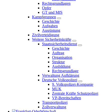
Rechtsgrundlagen
Opfer
GT und MfS
Kampfgruppen
Geschichte
Aufgaben
Ausrüstung
Zivilverteidigung
Weitere Sicherheitskräfte
Staatssicherheitsdienst
Geschichte
Auftrag
Organisation
Struktur
Ausbildung
Rechtsgrundlage
Verwaltung Aufklärung
Deutsche Volkspolizei
9. Volkspolizei-Kompanie
MUK
Zentrale Kräfte Schutzpolizei
VP-Bereitschaften
Transportpolizei
Zollverwaltung
Wirtschaft