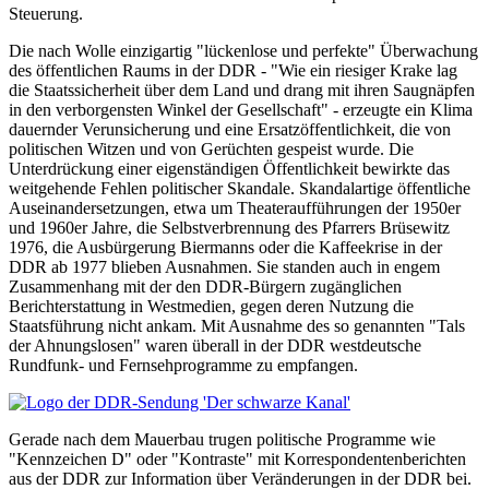
Steuerung.
Die nach Wolle einzigartig "lückenlose und perfekte" Überwachung
des öffentlichen Raums in der DDR - "Wie ein riesiger Krake lag
die Staatssicherheit über dem Land und drang mit ihren Saugnäpfen
in den verborgensten Winkel der Gesellschaft" - erzeugte ein Klima
dauernder Verunsicherung und eine Ersatzöffentlichkeit, die von
politischen Witzen und von Gerüchten gespeist wurde. Die
Unterdrückung einer eigenständigen Öffentlichkeit bewirkte das
weitgehende Fehlen politischer Skandale. Skandalartige öffentliche
Auseinandersetzungen, etwa um Theateraufführungen der 1950er
und 1960er Jahre, die Selbstverbrennung des Pfarrers Brüsewitz
1976, die Ausbürgerung Biermanns oder die Kaffeekrise in der
DDR ab 1977 blieben Ausnahmen. Sie standen auch in engem
Zusammenhang mit der den DDR-Bürgern zugänglichen
Berichterstattung in Westmedien, gegen deren Nutzung die
Staatsführung nicht ankam. Mit Ausnahme des so genannten "Tals
der Ahnungslosen" waren überall in der DDR westdeutsche
Rundfunk- und Fernsehprogramme zu empfangen.
Gerade nach dem Mauerbau trugen politische Programme wie
"Kennzeichen D" oder "Kontraste" mit Korrespondentenberichten
aus der DDR zur Information über Veränderungen in der DDR bei.