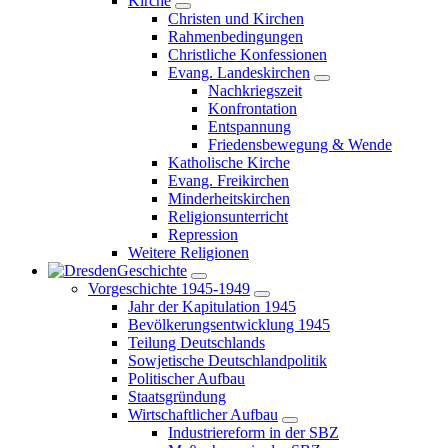
Kirche
Christen und Kirchen
Rahmenbedingungen
Christliche Konfessionen
Evang. Landeskirchen
Nachkriegszeit
Konfrontation
Entspannung
Friedensbewegung & Wende
Katholische Kirche
Evang. Freikirchen
Minderheitskirchen
Religionsunterricht
Repression
Weitere Religionen
Geschichte
Vorgeschichte 1945-1949
Jahr der Kapitulation 1945
Bevölkerungsentwicklung 1945
Teilung Deutschlands
Sowjetische Deutschlandpolitik
Politischer Aufbau
Staatsgründung
Wirtschaftlicher Aufbau
Industriereform in der SBZ