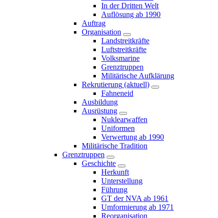
In der Dritten Welt
Auflösung ab 1990
Auftrag
Organisation
Landstreitkräfte
Luftstreitkräfte
Volksmarine
Grenztruppen
Militärische Aufklärung
Rekrutierung
(aktuell)
Fahneneid
Ausbildung
Ausrüstung
Nuklearwaffen
Uniformen
Verwertung ab 1990
Militärische Tradition
Grenztruppen
Geschichte
Herkunft
Unterstellung
Führung
GT der NVA ab 1961
Umformierung ab 1971
Reorganisation