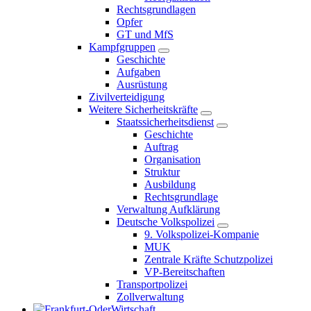
Rechtsgrundlagen
Opfer
GT und MfS
Kampfgruppen
Geschichte
Aufgaben
Ausrüstung
Zivilverteidigung
Weitere Sicherheitskräfte
Staatssicherheitsdienst
Geschichte
Auftrag
Organisation
Struktur
Ausbildung
Rechtsgrundlage
Verwaltung Aufklärung
Deutsche Volkspolizei
9. Volkspolizei-Kompanie
MUK
Zentrale Kräfte Schutzpolizei
VP-Bereitschaften
Transportpolizei
Zollverwaltung
Wirtschaft