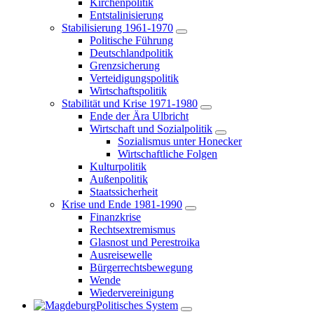
Kirchenpolitik
Entstalinisierung
Stabilisierung 1961-1970
Politische Führung
Deutschlandpolitik
Grenzsicherung
Verteidigungspolitik
Wirtschaftspolitik
Stabilität und Krise 1971-1980
Ende der Ära Ulbricht
Wirtschaft und Sozialpolitik
Sozialismus unter Honecker
Wirtschaftliche Folgen
Kulturpolitik
Außenpolitik
Staatssicherheit
Krise und Ende 1981-1990
Finanzkrise
Rechtsextremismus
Glasnost und Perestroika
Ausreisewelle
Bürgerrechtsbewegung
Wende
Wiedervereinigung
Politisches System