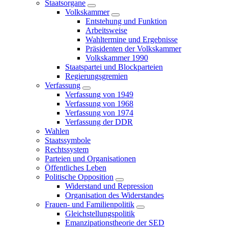
Staatsorgane
Volkskammer
Entstehung und Funktion
Arbeitsweise
Wahltermine und Ergebnisse
Präsidenten der Volkskammer
Volkskammer 1990
Staatspartei und Blockparteien
Regierungsgremien
Verfassung
Verfassung von 1949
Verfassung von 1968
Verfassung von 1974
Verfassung der DDR
Wahlen
Staatssymbole
Rechtssystem
Parteien und Organisationen
Öffentliches Leben
Politische Opposition
Widerstand und Repression
Organisation des Widerstandes
Frauen- und Familienpolitik
Gleichstellungspolitik
Emanzipationstheorie der SED