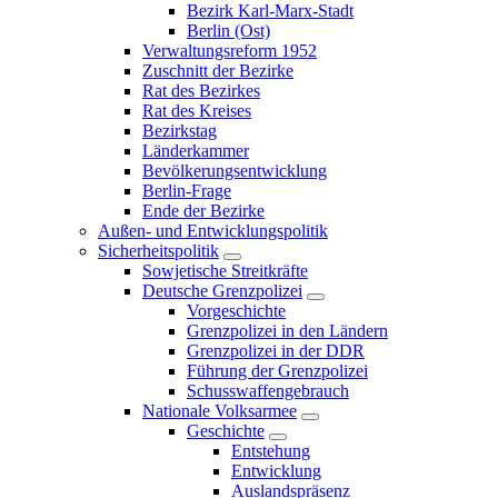
Bezirk Karl-Marx-Stadt
Berlin (Ost)
Verwaltungsreform 1952
Zuschnitt der Bezirke
Rat des Bezirkes
Rat des Kreises
Bezirkstag
Länderkammer
Bevölkerungsentwicklung
Berlin-Frage
Ende der Bezirke
Außen- und Entwicklungspolitik
Sicherheitspolitik
Sowjetische Streitkräfte
Deutsche Grenzpolizei
Vorgeschichte
Grenzpolizei in den Ländern
Grenzpolizei in der DDR
Führung der Grenzpolizei
Schusswaffengebrauch
Nationale Volksarmee
Geschichte
Entstehung
Entwicklung
Auslandspräsenz