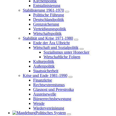
Kirchenpolitik
Entstalinisierung
Stabilisierung 1961-1970
Politische Führung
Deutschlandpolitik
Grenzsicherung
Verteidigungspolitik
Wirtschaftspolitik
Stabilität und Krise 1971-1980
Ende der Ära Ulbricht
Wirtschaft und Sozialpolitik
Sozialismus unter Honecker
Wirtschaftliche Folgen
Kulturpolitik
Außenpolitik
Staatssicherheit
Krise und Ende 1981-1990
Finanzkrise
Rechtsextremismus
Glasnost und Perestroika
Ausreisewelle
Bürgerrechtsbewegung
Wende
Wiedervereinigung
Politisches System