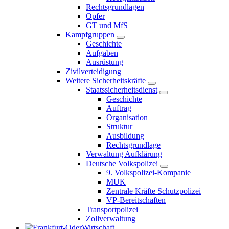
Rechtsgrundlagen
Opfer
GT und MfS
Kampfgruppen
Geschichte
Aufgaben
Ausrüstung
Zivilverteidigung
Weitere Sicherheitskräfte
Staatssicherheitsdienst
Geschichte
Auftrag
Organisation
Struktur
Ausbildung
Rechtsgrundlage
Verwaltung Aufklärung
Deutsche Volkspolizei
9. Volkspolizei-Kompanie
MUK
Zentrale Kräfte Schutzpolizei
VP-Bereitschaften
Transportpolizei
Zollverwaltung
Wirtschaft