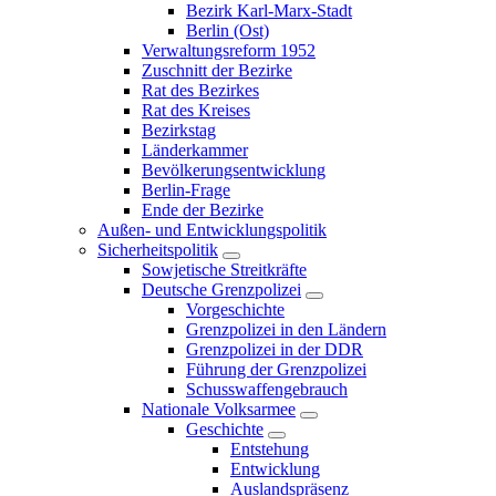
Bezirk Karl-Marx-Stadt
Berlin (Ost)
Verwaltungsreform 1952
Zuschnitt der Bezirke
Rat des Bezirkes
Rat des Kreises
Bezirkstag
Länderkammer
Bevölkerungsentwicklung
Berlin-Frage
Ende der Bezirke
Außen- und Entwicklungspolitik
Sicherheitspolitik
Sowjetische Streitkräfte
Deutsche Grenzpolizei
Vorgeschichte
Grenzpolizei in den Ländern
Grenzpolizei in der DDR
Führung der Grenzpolizei
Schusswaffengebrauch
Nationale Volksarmee
Geschichte
Entstehung
Entwicklung
Auslandspräsenz