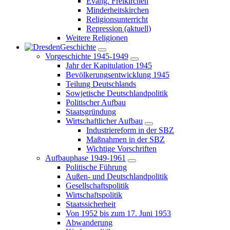
Evang. Freikirchen
Minderheitskirchen
Religionsunterricht
Repression
(aktuell)
Weitere Religionen
Geschichte
Vorgeschichte 1945-1949
Jahr der Kapitulation 1945
Bevölkerungsentwicklung 1945
Teilung Deutschlands
Sowjetische Deutschlandpolitik
Politischer Aufbau
Staatsgründung
Wirtschaftlicher Aufbau
Industriereform in der SBZ
Maßnahmen in der SBZ
Wichtige Vorschriften
Aufbauphase 1949-1961
Politische Führung
Außen- und Deutschlandpolitik
Gesellschaftspolitik
Wirtschaftspolitik
Staatssicherheit
Von 1952 bis zum 17. Juni 1953
Abwanderung