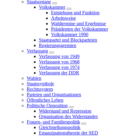
Staatsorgane
Volkskammer
Entstehung und Funktion
Arbeitsweise
Wahltermine und Ergebnisse
Präsidenten der Volkskammer
Volkskammer 1990
Staatspartei und Blockparteien
Regierungsgremien
Verfassung
Verfassung von 1949
Verfassung von 1968
Verfassung von 1974
Verfassung der DDR
Wahlen
Staatssymbole
Rechtssystem
Parteien und Organisationen
Öffentliches Leben
Politische Opposition
Widerstand und Repression
Organisation des Widerstandes
Frauen- und Familienpolitik
Gleichstellungspolitik
Emanzipationstheorie der SED