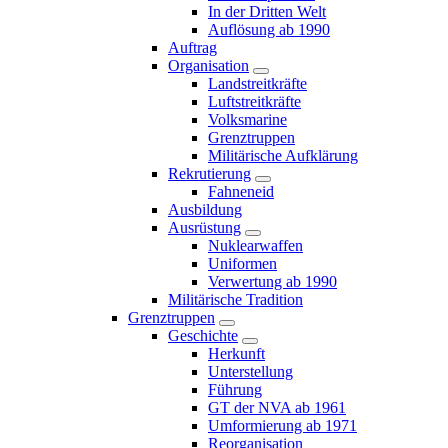
In der Dritten Welt
Auflösung ab 1990
Auftrag
Organisation
Landstreitkräfte
Luftstreitkräfte
Volksmarine
Grenztruppen
Militärische Aufklärung
Rekrutierung
Fahneneid
Ausbildung
Ausrüstung
Nuklearwaffen
Uniformen
Verwertung ab 1990
Militärische Tradition
Grenztruppen
Geschichte
Herkunft
Unterstellung
Führung
GT der NVA ab 1961
Umformierung ab 1971
Reorganisation