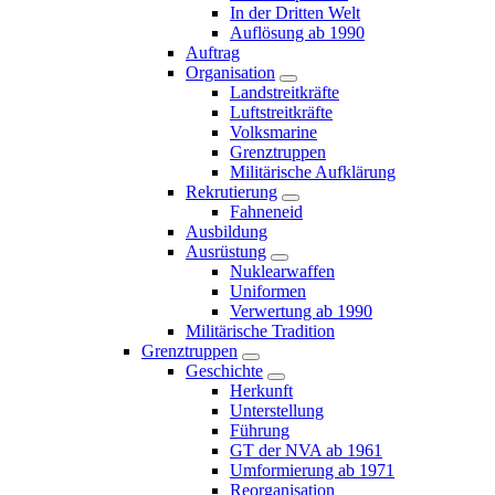
In der Dritten Welt
Auflösung ab 1990
Auftrag
Organisation
Landstreitkräfte
Luftstreitkräfte
Volksmarine
Grenztruppen
Militärische Aufklärung
Rekrutierung
Fahneneid
Ausbildung
Ausrüstung
Nuklearwaffen
Uniformen
Verwertung ab 1990
Militärische Tradition
Grenztruppen
Geschichte
Herkunft
Unterstellung
Führung
GT der NVA ab 1961
Umformierung ab 1971
Reorganisation