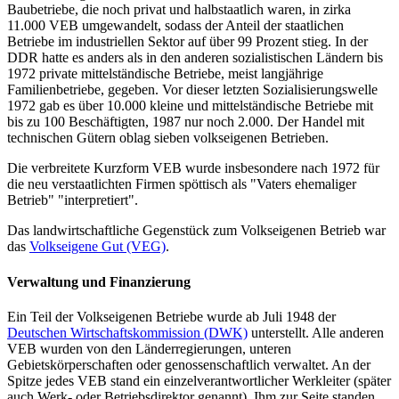
Baubetriebe, die noch privat und halbstaatlich waren, in zirka
11.000 VEB umgewandelt, sodass der Anteil der staatlichen
Betriebe im industriellen Sektor auf über 99 Prozent stieg. In der
DDR hatte es anders als in den anderen sozialistischen Ländern bis
1972 private mittelständische Betriebe, meist langjährige
Familienbetriebe, gegeben. Vor dieser letzten Sozialisierungswelle
1972 gab es über 10.000 kleine und mittelständische Betriebe mit
bis zu 100 Beschäftigten, 1987 nur noch 2.000. Der Handel mit
technischen Gütern oblag sieben volkseigenen Betrieben.
Die verbreitete Kurzform VEB wurde insbesondere nach 1972 für
die neu verstaatlichten Firmen spöttisch als "Vaters ehemaliger
Betrieb" "interpretiert".
Das landwirtschaftliche Gegenstück zum Volkseigenen Betrieb war
das
Volkseigene Gut (VEG)
.
Verwaltung und Finanzierung
Ein Teil der Volkseigenen Betriebe wurde ab Juli 1948 der
Deutschen Wirtschaftskommission (DWK)
unterstellt. Alle anderen
VEB wurden von den Länderregierungen, unteren
Gebietskörperschaften oder genossenschaftlich verwaltet. An der
Spitze jedes VEB stand ein einzelverantwortlicher Werkleiter (später
auch Werk- oder Betriebsdirektor genannt). Ihm zur Seite standen