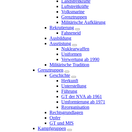
Landstreitkräfte
Luftstreitkräfte
Volksmarine
Grenztruppen
Militärische Aufklärung
Rekrutierung
Fahneneid
Ausbildung
Ausrüstung
Nuklearwaffen
Uniformen
Verwertung ab 1990
Militärische Tradition
Grenztruppen
Geschichte
Herkunft
Unterstellung
Führung
GT der NVA ab 1961
Umformierung ab 1971
Reorganisation
Rechtsgrundlagen
Opfer
GT und MfS
Kampfgruppen