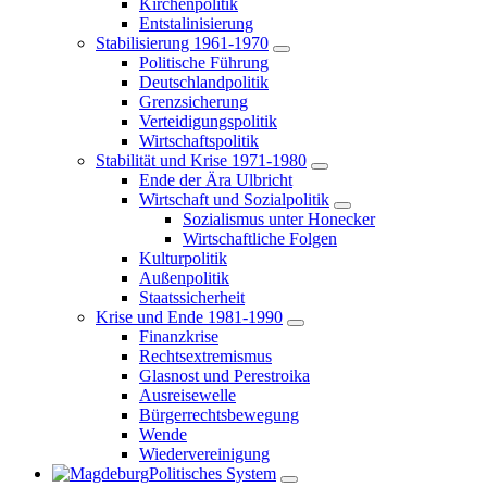
Kirchenpolitik
Entstalinisierung
Stabilisierung 1961-1970
Politische Führung
Deutschlandpolitik
Grenzsicherung
Verteidigungspolitik
Wirtschaftspolitik
Stabilität und Krise 1971-1980
Ende der Ära Ulbricht
Wirtschaft und Sozialpolitik
Sozialismus unter Honecker
Wirtschaftliche Folgen
Kulturpolitik
Außenpolitik
Staatssicherheit
Krise und Ende 1981-1990
Finanzkrise
Rechtsextremismus
Glasnost und Perestroika
Ausreisewelle
Bürgerrechtsbewegung
Wende
Wiedervereinigung
Politisches System