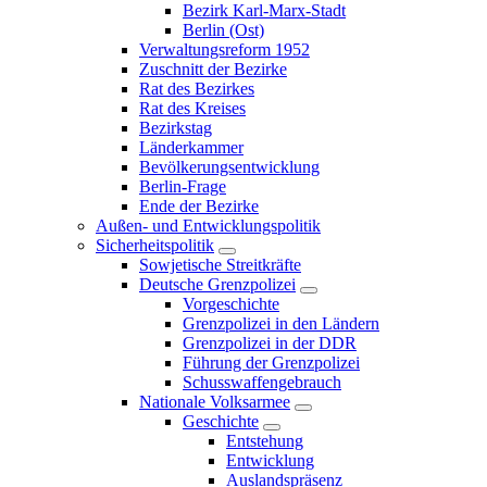
Bezirk Karl-Marx-Stadt
Berlin (Ost)
Verwaltungsreform 1952
Zuschnitt der Bezirke
Rat des Bezirkes
Rat des Kreises
Bezirkstag
Länderkammer
Bevölkerungsentwicklung
Berlin-Frage
Ende der Bezirke
Außen- und Entwicklungspolitik
Sicherheitspolitik
Sowjetische Streitkräfte
Deutsche Grenzpolizei
Vorgeschichte
Grenzpolizei in den Ländern
Grenzpolizei in der DDR
Führung der Grenzpolizei
Schusswaffengebrauch
Nationale Volksarmee
Geschichte
Entstehung
Entwicklung
Auslandspräsenz