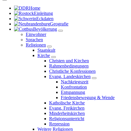
Home
Einleitung
Eckdaten
Geografie
Bevölkerung
Einwohner
Sprachen
Religionen
Staatskult
Kirche
Christen und Kirchen
Rahmenbedingungen
Christliche Konfessionen
Evang. Landeskirchen
Nachkriegszeit
Konfrontation
Entspannung
Friedensbewegung & Wende
Katholische Kirche
Evang. Freikirchen
Minderheitskirchen
Religionsunterricht
Repression
Weitere Religionen