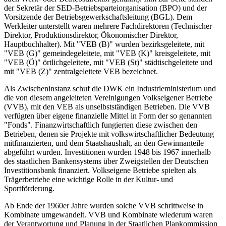
der Sekretär der SED-Betriebsparteiorganisation (BPO) und der
Vorsitzende der Betriebsgewerkschaftsleitung (BGL). Dem
Werkleiter unterstellt waren mehrere Fachdirektoren (Technischer
Direktor, Produktionsdirektor, Ökonomischer Direktor,
Hauptbuchhalter). Mit "VEB (B)" wurden bezirksgeleitete, mit
"VEB (G)" gemeindegeleitete, mit "VEB (K)" kreisgeleitete, mit
"VEB (Ö)" örtlichgeleitete, mit "VEB (St)" städtischgeleitete und
mit "VEB (Z)" zentralgeleitete VEB bezeichnet.
Als Zwischeninstanz schuf die DWK ein Industrieministerium und
die von diesem angeleiteten Vereinigungen Volkseigener Betriebe
(VVB), mit den VEB als unselbstständigen Betrieben. Die VVB
verfügten über eigene finanzielle Mittel in Form der so genannten
"Fonds". Finanzwirtschaftlich fungierten diese zwischen den
Betrieben, denen sie Projekte mit volkswirtschaftlicher Bedeutung
mitfinanzierten, und dem Staatshaushalt, an den Gewinnanteile
abgeführt wurden. Investitionen wurden 1948 bis 1967 innerhalb
des staatlichen Bankensystems über Zweigstellen der Deutschen
Investitionsbank finanziert. Volkseigene Betriebe spielten als
Trägerbetriebe eine wichtige Rolle in der Kultur- und
Sportförderung.
Ab Ende der 1960er Jahre wurden solche VVB schrittweise in
Kombinate umgewandelt. VVB und Kombinate wiederum waren
der Verantwortung und Planung in der Staatlichen Plankommission