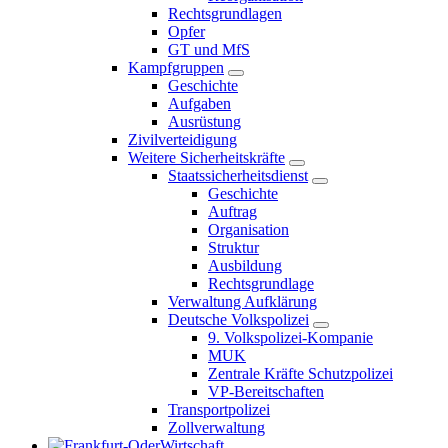
Rechtsgrundlagen
Opfer
GT und MfS
Kampfgruppen
Geschichte
Aufgaben
Ausrüstung
Zivilverteidigung
Weitere Sicherheitskräfte
Staatssicherheitsdienst
Geschichte
Auftrag
Organisation
Struktur
Ausbildung
Rechtsgrundlage
Verwaltung Aufklärung
Deutsche Volkspolizei
9. Volkspolizei-Kompanie
MUK
Zentrale Kräfte Schutzpolizei
VP-Bereitschaften
Transportpolizei
Zollverwaltung
Wirtschaft