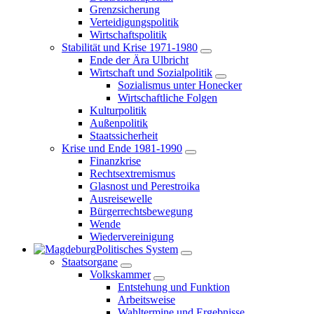
Grenzsicherung
Verteidigungspolitik
Wirtschaftspolitik
Stabilität und Krise 1971-1980
Ende der Ära Ulbricht
Wirtschaft und Sozialpolitik
Sozialismus unter Honecker
Wirtschaftliche Folgen
Kulturpolitik
Außenpolitik
Staatssicherheit
Krise und Ende 1981-1990
Finanzkrise
Rechtsextremismus
Glasnost und Perestroika
Ausreisewelle
Bürgerrechtsbewegung
Wende
Wiedervereinigung
Politisches System
Staatsorgane
Volkskammer
Entstehung und Funktion
Arbeitsweise
Wahltermine und Ergebnisse