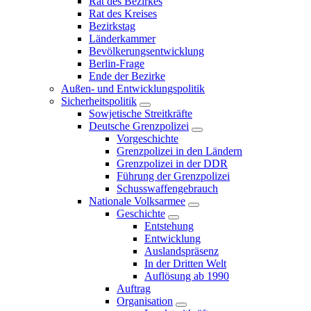
Rat des Bezirkes
Rat des Kreises
Bezirkstag
Länderkammer
Bevölkerungsentwicklung
Berlin-Frage
Ende der Bezirke
Außen- und Entwicklungspolitik
Sicherheitspolitik
Sowjetische Streitkräfte
Deutsche Grenzpolizei
Vorgeschichte
Grenzpolizei in den Ländern
Grenzpolizei in der DDR
Führung der Grenzpolizei
Schusswaffengebrauch
Nationale Volksarmee
Geschichte
Entstehung
Entwicklung
Auslandspräsenz
In der Dritten Welt
Auflösung ab 1990
Auftrag
Organisation