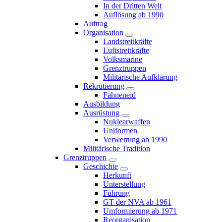
In der Dritten Welt
Auflösung ab 1990
Auftrag
Organisation
Landstreitkräfte
Luftstreitkräfte
Volksmarine
Grenztruppen
Militärische Aufklärung
Rekrutierung
Fahneneid
Ausbildung
Ausrüstung
Nuklearwaffen
Uniformen
Verwertung ab 1990
Militärische Tradition
Grenztruppen
Geschichte
Herkunft
Unterstellung
Führung
GT der NVA ab 1961
Umformierung ab 1971
Reorganisation