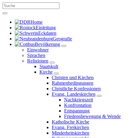
Home
Einleitung
Eckdaten
Geografie
Bevölkerung
Einwohner
Sprachen
Religionen
Staatskult
Kirche
Christen und Kirchen
Rahmenbedingungen
Christliche Konfessionen
Evang. Landeskirchen
Nachkriegszeit
Konfrontation
Entspannung
Friedensbewegung & Wende
Katholische Kirche
Evang. Freikirchen
Minderheitskirchen