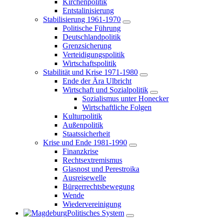
Kirchenpolitik
Entstalinisierung
Stabilisierung 1961-1970
Politische Führung
Deutschlandpolitik
Grenzsicherung
Verteidigungspolitik
Wirtschaftspolitik
Stabilität und Krise 1971-1980
Ende der Ära Ulbricht
Wirtschaft und Sozialpolitik
Sozialismus unter Honecker
Wirtschaftliche Folgen
Kulturpolitik
Außenpolitik
Staatssicherheit
Krise und Ende 1981-1990
Finanzkrise
Rechtsextremismus
Glasnost und Perestroika
Ausreisewelle
Bürgerrechtsbewegung
Wende
Wiedervereinigung
Politisches System