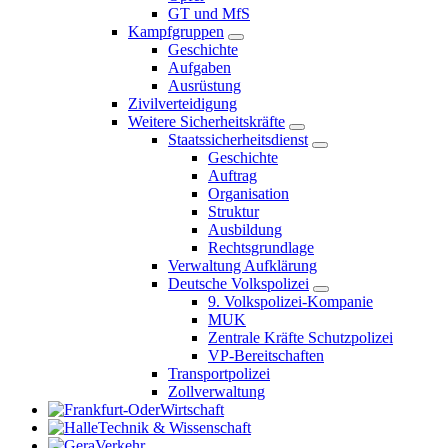
GT und MfS
Kampfgruppen
Geschichte
Aufgaben
Ausrüstung
Zivilverteidigung
Weitere Sicherheitskräfte
Staatssicherheitsdienst
Geschichte
Auftrag
Organisation
Struktur
Ausbildung
Rechtsgrundlage
Verwaltung Aufklärung
Deutsche Volkspolizei
9. Volkspolizei-Kompanie
MUK
Zentrale Kräfte Schutzpolizei
VP-Bereitschaften
Transportpolizei
Zollverwaltung
Wirtschaft
Technik & Wissenschaft
Verkehr