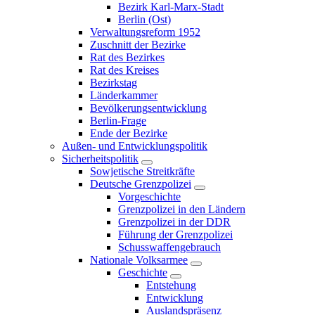
Bezirk Karl-Marx-Stadt
Berlin (Ost)
Verwaltungsreform 1952
Zuschnitt der Bezirke
Rat des Bezirkes
Rat des Kreises
Bezirkstag
Länderkammer
Bevölkerungsentwicklung
Berlin-Frage
Ende der Bezirke
Außen- und Entwicklungspolitik
Sicherheitspolitik
Sowjetische Streitkräfte
Deutsche Grenzpolizei
Vorgeschichte
Grenzpolizei in den Ländern
Grenzpolizei in der DDR
Führung der Grenzpolizei
Schusswaffengebrauch
Nationale Volksarmee
Geschichte
Entstehung
Entwicklung
Auslandspräsenz