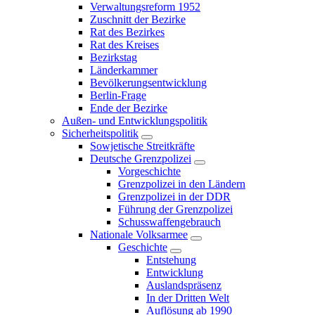
Verwaltungsreform 1952
Zuschnitt der Bezirke
Rat des Bezirkes
Rat des Kreises
Bezirkstag
Länderkammer
Bevölkerungsentwicklung
Berlin-Frage
Ende der Bezirke
Außen- und Entwicklungspolitik
Sicherheitspolitik
Sowjetische Streitkräfte
Deutsche Grenzpolizei
Vorgeschichte
Grenzpolizei in den Ländern
Grenzpolizei in der DDR
Führung der Grenzpolizei
Schusswaffengebrauch
Nationale Volksarmee
Geschichte
Entstehung
Entwicklung
Auslandspräsenz
In der Dritten Welt
Auflösung ab 1990