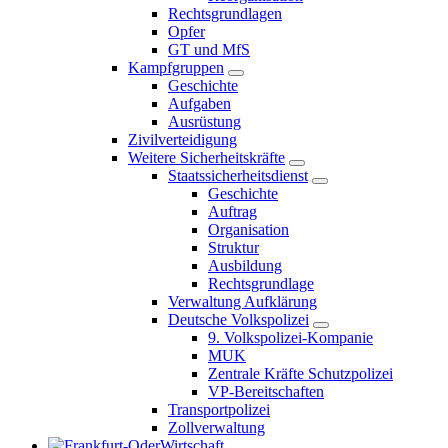
Rechtsgrundlagen
Opfer
GT und MfS
Kampfgruppen
Geschichte
Aufgaben
Ausrüstung
Zivilverteidigung
Weitere Sicherheitskräfte
Staatssicherheitsdienst
Geschichte
Auftrag
Organisation
Struktur
Ausbildung
Rechtsgrundlage
Verwaltung Aufklärung
Deutsche Volkspolizei
9. Volkspolizei-Kompanie
MUK
Zentrale Kräfte Schutzpolizei
VP-Bereitschaften
Transportpolizei
Zollverwaltung
Wirtschaft