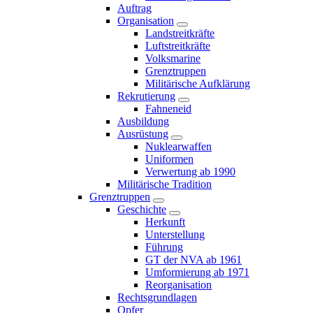
Auftrag
Organisation
Landstreitkräfte
Luftstreitkräfte
Volksmarine
Grenztruppen
Militärische Aufklärung
Rekrutierung
Fahneneid
Ausbildung
Ausrüstung
Nuklearwaffen
Uniformen
Verwertung ab 1990
Militärische Tradition
Grenztruppen
Geschichte
Herkunft
Unterstellung
Führung
GT der NVA ab 1961
Umformierung ab 1971
Reorganisation
Rechtsgrundlagen
Opfer