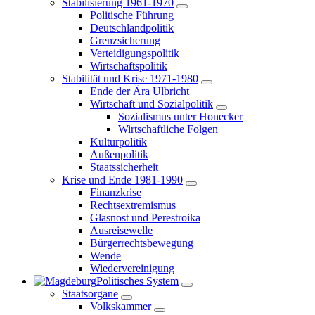
Stabilisierung 1961-1970
Politische Führung
Deutschlandpolitik
Grenzsicherung
Verteidigungspolitik
Wirtschaftspolitik
Stabilität und Krise 1971-1980
Ende der Ära Ulbricht
Wirtschaft und Sozialpolitik
Sozialismus unter Honecker
Wirtschaftliche Folgen
Kulturpolitik
Außenpolitik
Staatssicherheit
Krise und Ende 1981-1990
Finanzkrise
Rechtsextremismus
Glasnost und Perestroika
Ausreisewelle
Bürgerrechtsbewegung
Wende
Wiedervereinigung
Politisches System
Staatsorgane
Volkskammer