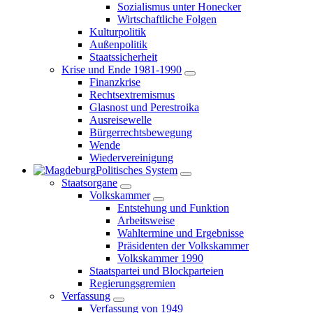
Sozialismus unter Honecker
Wirtschaftliche Folgen
Kulturpolitik
Außenpolitik
Staatssicherheit
Krise und Ende 1981-1990
Finanzkrise
Rechtsextremismus
Glasnost und Perestroika
Ausreisewelle
Bürgerrechtsbewegung
Wende
Wiedervereinigung
Politisches System
Staatsorgane
Volkskammer
Entstehung und Funktion
Arbeitsweise
Wahltermine und Ergebnisse
Präsidenten der Volkskammer
Volkskammer 1990
Staatspartei und Blockparteien
Regierungsgremien
Verfassung
Verfassung von 1949