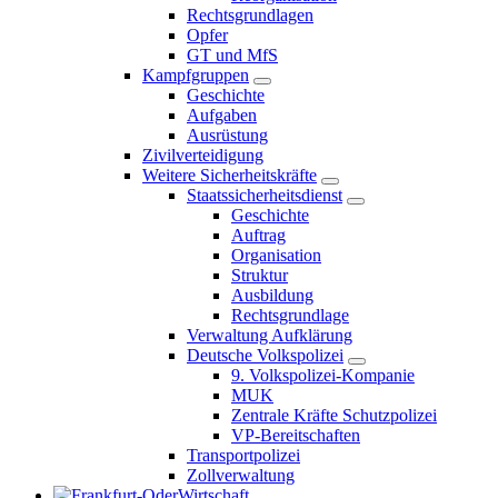
Rechtsgrundlagen
Opfer
GT und MfS
Kampfgruppen
Geschichte
Aufgaben
Ausrüstung
Zivilverteidigung
Weitere Sicherheitskräfte
Staatssicherheitsdienst
Geschichte
Auftrag
Organisation
Struktur
Ausbildung
Rechtsgrundlage
Verwaltung Aufklärung
Deutsche Volkspolizei
9. Volkspolizei-Kompanie
MUK
Zentrale Kräfte Schutzpolizei
VP-Bereitschaften
Transportpolizei
Zollverwaltung
Wirtschaft