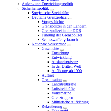
Außen- und Entwicklungspolitik
Sicherheitspolitik
Sowjetische Streitkräfte
Deutsche Grenzpolizei
Vorgeschichte
Grenzpolizei in den Ländern
Grenzpolizei in der DDR
Führung der Grenzpolizei
Schusswaffengebrauch
Nationale Volksarmee
Geschichte
Entstehung
Entwicklung
Auslandspräsenz
In der Dritten Welt
Auflösung ab 1990
Auftrag
Organisation
Landstreitkräfte
Luftstreitkräfte
Volksmarine
Grenztruppen
Militärische Aufklärung
Rekrutierung
Fahneneid