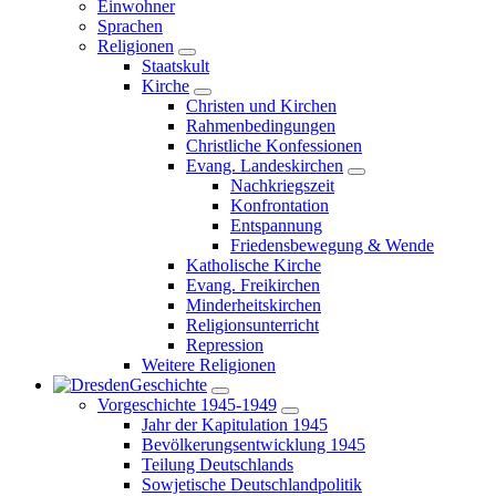
Einwohner
Sprachen
Religionen
Staatskult
Kirche
Christen und Kirchen
Rahmenbedingungen
Christliche Konfessionen
Evang. Landeskirchen
Nachkriegszeit
Konfrontation
Entspannung
Friedensbewegung & Wende
Katholische Kirche
Evang. Freikirchen
Minderheitskirchen
Religionsunterricht
Repression
Weitere Religionen
Geschichte
Vorgeschichte 1945-1949
Jahr der Kapitulation 1945
Bevölkerungsentwicklung 1945
Teilung Deutschlands
Sowjetische Deutschlandpolitik