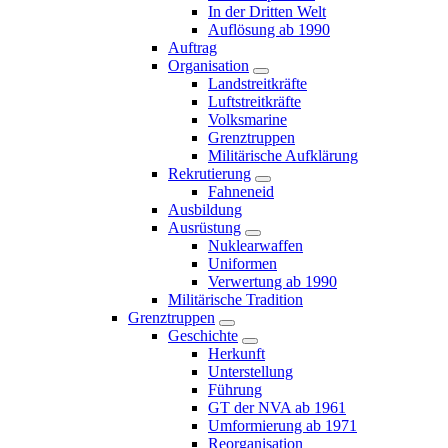
In der Dritten Welt
Auflösung ab 1990
Auftrag
Organisation
Landstreitkräfte
Luftstreitkräfte
Volksmarine
Grenztruppen
Militärische Aufklärung
Rekrutierung
Fahneneid
Ausbildung
Ausrüstung
Nuklearwaffen
Uniformen
Verwertung ab 1990
Militärische Tradition
Grenztruppen
Geschichte
Herkunft
Unterstellung
Führung
GT der NVA ab 1961
Umformierung ab 1971
Reorganisation