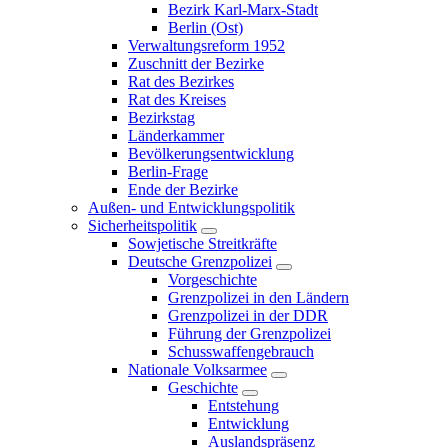
Bezirk Karl-Marx-Stadt
Berlin (Ost)
Verwaltungsreform 1952
Zuschnitt der Bezirke
Rat des Bezirkes
Rat des Kreises
Bezirkstag
Länderkammer
Bevölkerungsentwicklung
Berlin-Frage
Ende der Bezirke
Außen- und Entwicklungspolitik
Sicherheitspolitik
Sowjetische Streitkräfte
Deutsche Grenzpolizei
Vorgeschichte
Grenzpolizei in den Ländern
Grenzpolizei in der DDR
Führung der Grenzpolizei
Schusswaffengebrauch
Nationale Volksarmee
Geschichte
Entstehung
Entwicklung
Auslandspräsenz