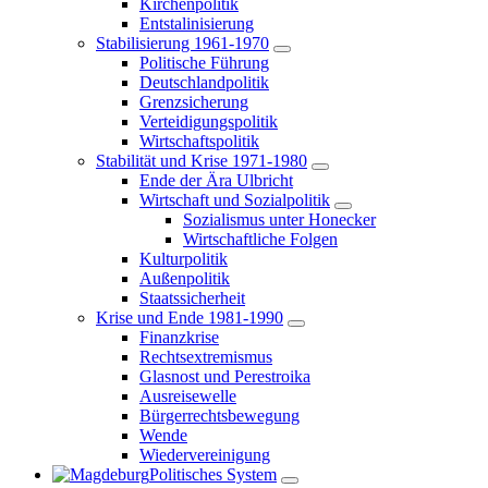
Kirchenpolitik
Entstalinisierung
Stabilisierung 1961-1970
Politische Führung
Deutschlandpolitik
Grenzsicherung
Verteidigungspolitik
Wirtschaftspolitik
Stabilität und Krise 1971-1980
Ende der Ära Ulbricht
Wirtschaft und Sozialpolitik
Sozialismus unter Honecker
Wirtschaftliche Folgen
Kulturpolitik
Außenpolitik
Staatssicherheit
Krise und Ende 1981-1990
Finanzkrise
Rechtsextremismus
Glasnost und Perestroika
Ausreisewelle
Bürgerrechtsbewegung
Wende
Wiedervereinigung
Politisches System