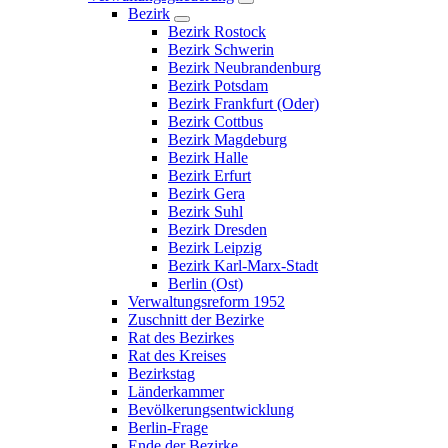
Bezirk
Bezirk Rostock
Bezirk Schwerin
Bezirk Neubrandenburg
Bezirk Potsdam
Bezirk Frankfurt (Oder)
Bezirk Cottbus
Bezirk Magdeburg
Bezirk Halle
Bezirk Erfurt
Bezirk Gera
Bezirk Suhl
Bezirk Dresden
Bezirk Leipzig
Bezirk Karl-Marx-Stadt
Berlin (Ost)
Verwaltungsreform 1952
Zuschnitt der Bezirke
Rat des Bezirkes
Rat des Kreises
Bezirkstag
Länderkammer
Bevölkerungsentwicklung
Berlin-Frage
Ende der Bezirke