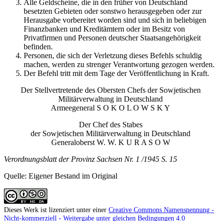
Alle Geldscheine, die in den früher von Deutschland
besetzten Gebieten oder sonstwo herausgegeben oder zur
Herausgabe vorbereitet worden sind und sich in beliebigen
Finanzbanken und Kreditämtern oder im Besitz von
Privatfirmen und Personen deutscher Staatsangehörigkeit
befinden.
Personen, die sich der Verletzung dieses Befehls schuldig
machen, werden zu strenger Verantwortung gezogen werden.
Der Befehl tritt mit dem Tage der Veröffentlichung in Kraft.
Der Stellvertretende des Obersten Chefs der Sowjetischen
Militärverwaltung in Deutschland
Armeegeneral S O K O L O W S K Y
Der Chef des Stabes
der Sowjetischen Militärverwaltung in Deutschland
Generaloberst W. W. K U R A S O W
Verordnungsblatt der Provinz Sachsen Nr. 1 /1945 S. 15
Quelle: Eigener Bestand im Original
Dieses Werk ist lizenziert unter einer
Creative Commons Namensnennung -
Nicht-kommerziell - Weitergabe unter gleichen Bedingungen 4.0