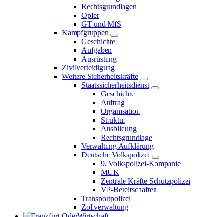
Rechtsgrundlagen
Opfer
GT und MfS
Kampfgruppen
Geschichte
Aufgaben
Ausrüstung
Zivilverteidigung
Weitere Sicherheitskräfte
Staatssicherheitsdienst
Geschichte
Auftrag
Organisation
Struktur
Ausbildung
Rechtsgrundlage
Verwaltung Aufklärung
Deutsche Volkspolizei
9. Volkspolizei-Kompanie
MUK
Zentrale Kräfte Schutzpolizei
VP-Bereitschaften
Transportpolizei
Zollverwaltung
Wirtschaft