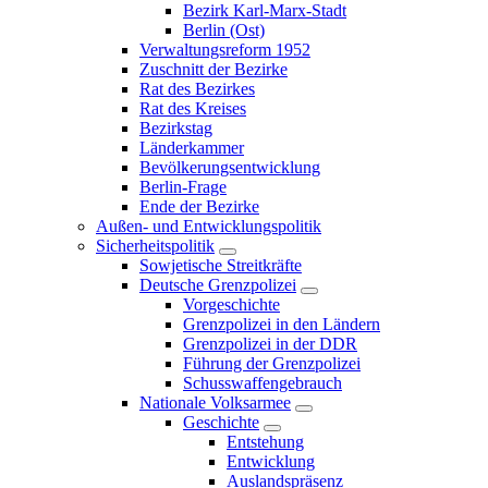
Bezirk Karl-Marx-Stadt
Berlin (Ost)
Verwaltungsreform 1952
Zuschnitt der Bezirke
Rat des Bezirkes
Rat des Kreises
Bezirkstag
Länderkammer
Bevölkerungsentwicklung
Berlin-Frage
Ende der Bezirke
Außen- und Entwicklungspolitik
Sicherheitspolitik
Sowjetische Streitkräfte
Deutsche Grenzpolizei
Vorgeschichte
Grenzpolizei in den Ländern
Grenzpolizei in der DDR
Führung der Grenzpolizei
Schusswaffengebrauch
Nationale Volksarmee
Geschichte
Entstehung
Entwicklung
Auslandspräsenz