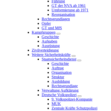
Führung
GT der NVA ab 1961
Umformierung ab 1971
Reorganisation
Rechtsgrundlagen
Opfer
GT und MfS
Kampfgruppen
Geschichte
Aufgaben
Ausrüstung
Zivilverteidigung
Weitere Sicherheitskräfte
Staatssicherheitsdienst
Geschichte
Auftrag
Organisation
Struktur
Ausbildung
Rechtsgrundlage
Verwaltung Aufklärung
Deutsche Volkspolizei
9. Volkspolizei-Kompanie
MUK
Zentrale Kräfte Schutzpolizei