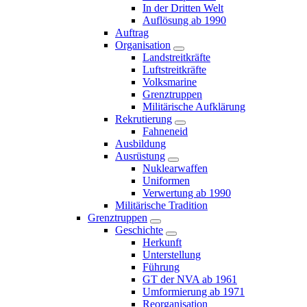
In der Dritten Welt
Auflösung ab 1990
Auftrag
Organisation
Landstreitkräfte
Luftstreitkräfte
Volksmarine
Grenztruppen
Militärische Aufklärung
Rekrutierung
Fahneneid
Ausbildung
Ausrüstung
Nuklearwaffen
Uniformen
Verwertung ab 1990
Militärische Tradition
Grenztruppen
Geschichte
Herkunft
Unterstellung
Führung
GT der NVA ab 1961
Umformierung ab 1971
Reorganisation