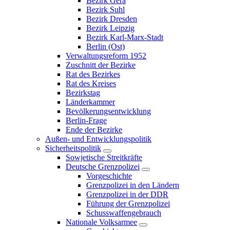
Bezirk Gera
Bezirk Suhl
Bezirk Dresden
Bezirk Leipzig
Bezirk Karl-Marx-Stadt
Berlin (Ost)
Verwaltungsreform 1952
Zuschnitt der Bezirke
Rat des Bezirkes
Rat des Kreises
Bezirkstag
Länderkammer
Bevölkerungsentwicklung
Berlin-Frage
Ende der Bezirke
Außen- und Entwicklungspolitik
Sicherheitspolitik
Sowjetische Streitkräfte
Deutsche Grenzpolizei
Vorgeschichte
Grenzpolizei in den Ländern
Grenzpolizei in der DDR
Führung der Grenzpolizei
Schusswaffengebrauch
Nationale Volksarmee