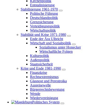
Kirchenpolitik
Entstalinisierung
Stabilisierung 1961-1970
Politische Führung
Deutschlandpolitik
Grenzsicherung
Verteidigungspolitik
Wirtschaftspolitik
Stabilität und Krise 1971-1980
Ende der Ära Ulbricht
Wirtschaft und Sozialpolitik
Sozialismus unter Honecker
Wirtschaftliche Folgen
Kulturpolitik
Außenpolitik
Staatssicherheit
Krise und Ende 1981-1990
Finanzkrise
Rechtsextremismus
Glasnost und Perestroika
Ausreisewelle
Bürgerrechtsbewegung
Wende
Wiedervereinigung
Politisches System