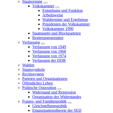
Staatsorgane
Volkskammer
Entstehung und Funktion
Arbeitsweise
Wahltermine und Ergebnisse
Präsidenten der Volkskammer
Volkskammer 1990
Staatspartei und Blockparteien
Regierungsgremien
Verfassung
Verfassung von 1949
Verfassung von 1968
Verfassung von 1974
Verfassung der DDR
Wahlen
Staatssymbole
Rechtssystem
Parteien und Organisationen
Öffentliches Leben
Politische Opposition
Widerstand und Repression
Organisation des Widerstandes
Frauen- und Familienpolitik
Gleichstellungspolitik
Emanzipationstheorie der SED