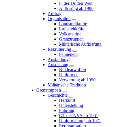
In der Dritten Welt
Auflösung ab 1990
Auftrag
Organisation
Landstreitkräfte
Luftstreitkräfte
Volksmarine
Grenztruppen
Militärische Aufklärung
Rekrutierung
Fahneneid
Ausbildung
Ausrüstung
Nuklearwaffen
Uniformen
Verwertung ab 1990
Militärische Tradition
Grenztruppen
Geschichte
Herkunft
Unterstellung
Führung
GT der NVA ab 1961
Umformierung ab 1971
Reorganisation