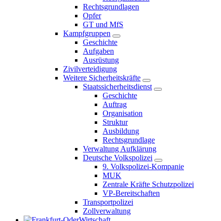
Rechtsgrundlagen
Opfer
GT und MfS
Kampfgruppen
Geschichte
Aufgaben
Ausrüstung
Zivilverteidigung
Weitere Sicherheitskräfte
Staatssicherheitsdienst
Geschichte
Auftrag
Organisation
Struktur
Ausbildung
Rechtsgrundlage
Verwaltung Aufklärung
Deutsche Volkspolizei
9. Volkspolizei-Kompanie
MUK
Zentrale Kräfte Schutzpolizei
VP-Bereitschaften
Transportpolizei
Zollverwaltung
Wirtschaft