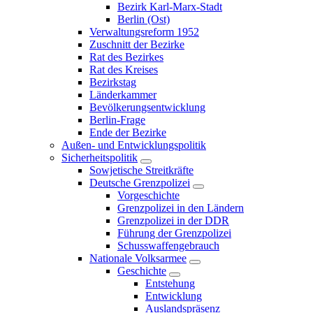
Bezirk Karl-Marx-Stadt
Berlin (Ost)
Verwaltungsreform 1952
Zuschnitt der Bezirke
Rat des Bezirkes
Rat des Kreises
Bezirkstag
Länderkammer
Bevölkerungsentwicklung
Berlin-Frage
Ende der Bezirke
Außen- und Entwicklungspolitik
Sicherheitspolitik
Sowjetische Streitkräfte
Deutsche Grenzpolizei
Vorgeschichte
Grenzpolizei in den Ländern
Grenzpolizei in der DDR
Führung der Grenzpolizei
Schusswaffengebrauch
Nationale Volksarmee
Geschichte
Entstehung
Entwicklung
Auslandspräsenz