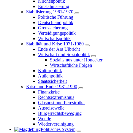
Kirchenpolitik
Entstalinisierung
Stabilisierung 1961-1970
Politische Führung
Deutschlandpolitik
Grenzsicherung
Verteidigungspolitik
Wirtschaftspolitik
Stabilität und Krise 1971-1980
Ende der Ära Ulbricht
Wirtschaft und Sozialpolitik
Sozialismus unter Honecker
Wirtschaftliche Folgen
Kulturpolitik
Außenpolitik
Staatssicherheit
Krise und Ende 1981-1990
Finanzkrise
Rechtsextremismus
Glasnost und Perestroika
Ausreisewelle
Bürgerrechtsbewegung
Wende
Wiedervereinigung
Politisches System