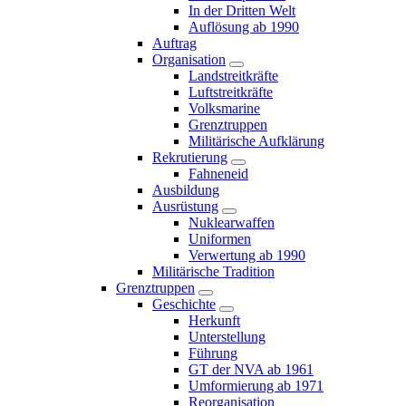
In der Dritten Welt
Auflösung ab 1990
Auftrag
Organisation
Landstreitkräfte
Luftstreitkräfte
Volksmarine
Grenztruppen
Militärische Aufklärung
Rekrutierung
Fahneneid
Ausbildung
Ausrüstung
Nuklearwaffen
Uniformen
Verwertung ab 1990
Militärische Tradition
Grenztruppen
Geschichte
Herkunft
Unterstellung
Führung
GT der NVA ab 1961
Umformierung ab 1971
Reorganisation