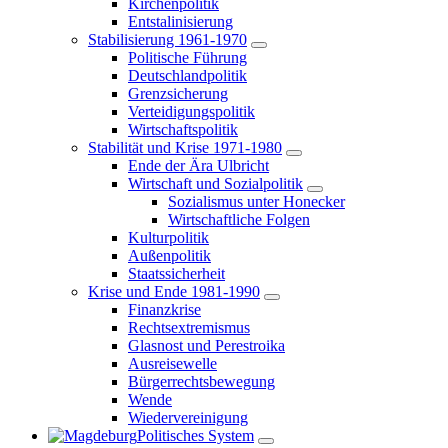
Kirchenpolitik
Entstalinisierung
Stabilisierung 1961-1970
Politische Führung
Deutschlandpolitik
Grenzsicherung
Verteidigungspolitik
Wirtschaftspolitik
Stabilität und Krise 1971-1980
Ende der Ära Ulbricht
Wirtschaft und Sozialpolitik
Sozialismus unter Honecker
Wirtschaftliche Folgen
Kulturpolitik
Außenpolitik
Staatssicherheit
Krise und Ende 1981-1990
Finanzkrise
Rechtsextremismus
Glasnost und Perestroika
Ausreisewelle
Bürgerrechtsbewegung
Wende
Wiedervereinigung
Politisches System