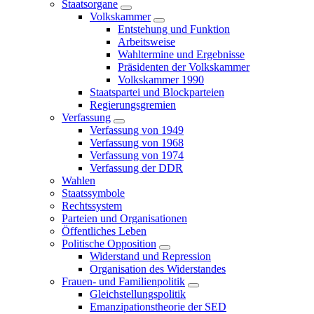
Staatsorgane
Volkskammer
Entstehung und Funktion
Arbeitsweise
Wahltermine und Ergebnisse
Präsidenten der Volkskammer
Volkskammer 1990
Staatspartei und Blockparteien
Regierungsgremien
Verfassung
Verfassung von 1949
Verfassung von 1968
Verfassung von 1974
Verfassung der DDR
Wahlen
Staatssymbole
Rechtssystem
Parteien und Organisationen
Öffentliches Leben
Politische Opposition
Widerstand und Repression
Organisation des Widerstandes
Frauen- und Familienpolitik
Gleichstellungspolitik
Emanzipationstheorie der SED