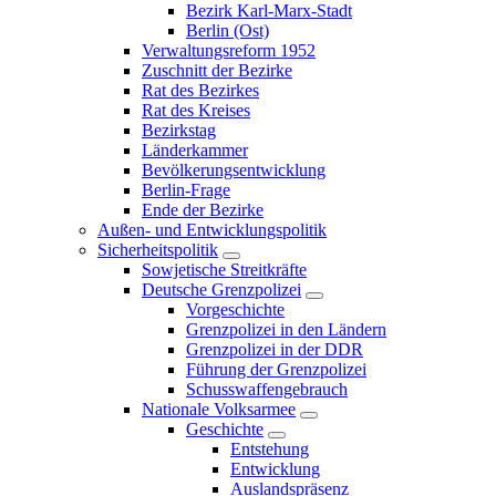
Bezirk Karl-Marx-Stadt
Berlin (Ost)
Verwaltungsreform 1952
Zuschnitt der Bezirke
Rat des Bezirkes
Rat des Kreises
Bezirkstag
Länderkammer
Bevölkerungsentwicklung
Berlin-Frage
Ende der Bezirke
Außen- und Entwicklungspolitik
Sicherheitspolitik
Sowjetische Streitkräfte
Deutsche Grenzpolizei
Vorgeschichte
Grenzpolizei in den Ländern
Grenzpolizei in der DDR
Führung der Grenzpolizei
Schusswaffengebrauch
Nationale Volksarmee
Geschichte
Entstehung
Entwicklung
Auslandspräsenz