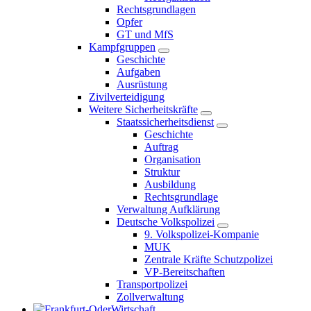
Rechtsgrundlagen
Opfer
GT und MfS
Kampfgruppen
Geschichte
Aufgaben
Ausrüstung
Zivilverteidigung
Weitere Sicherheitskräfte
Staatssicherheitsdienst
Geschichte
Auftrag
Organisation
Struktur
Ausbildung
Rechtsgrundlage
Verwaltung Aufklärung
Deutsche Volkspolizei
9. Volkspolizei-Kompanie
MUK
Zentrale Kräfte Schutzpolizei
VP-Bereitschaften
Transportpolizei
Zollverwaltung
Wirtschaft