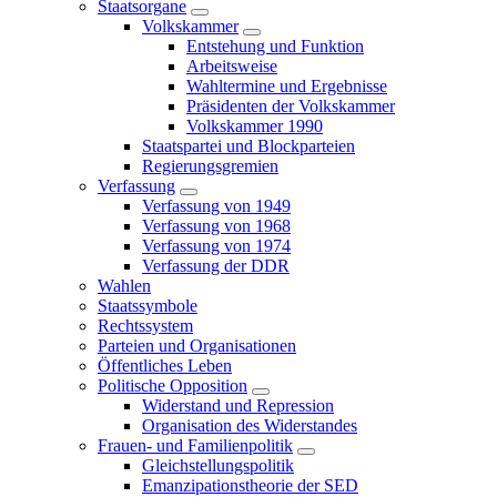
Staatsorgane
Volkskammer
Entstehung und Funktion
Arbeitsweise
Wahltermine und Ergebnisse
Präsidenten der Volkskammer
Volkskammer 1990
Staatspartei und Blockparteien
Regierungsgremien
Verfassung
Verfassung von 1949
Verfassung von 1968
Verfassung von 1974
Verfassung der DDR
Wahlen
Staatssymbole
Rechtssystem
Parteien und Organisationen
Öffentliches Leben
Politische Opposition
Widerstand und Repression
Organisation des Widerstandes
Frauen- und Familienpolitik
Gleichstellungspolitik
Emanzipationstheorie der SED