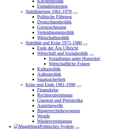
Kirchenpolitik
Entstalinisierung
Stabilisierung 1961-1970
Politische Führung
Deutschlandpolitik
Grenzsicherung
Verteidigungspolitik
Wirtschaftspolitik
Stabilität und Krise 1971-1980
Ende der Ära Ulbricht
Wirtschaft und Sozialpolitik
Sozialismus unter Honecker
Wirtschaftliche Folgen
Kulturpolitik
Außenpolitik
Staatssicherheit
Krise und Ende 1981-1990
Finanzkrise
Rechtsextremismus
Glasnost und Perestroika
Ausreisewelle
Bürgerrechtsbewegung
Wende
Wiedervereinigung
Politisches System