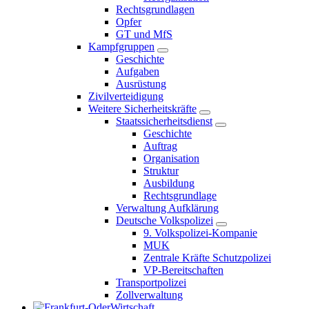
Rechtsgrundlagen
Opfer
GT und MfS
Kampfgruppen
Geschichte
Aufgaben
Ausrüstung
Zivilverteidigung
Weitere Sicherheitskräfte
Staatssicherheitsdienst
Geschichte
Auftrag
Organisation
Struktur
Ausbildung
Rechtsgrundlage
Verwaltung Aufklärung
Deutsche Volkspolizei
9. Volkspolizei-Kompanie
MUK
Zentrale Kräfte Schutzpolizei
VP-Bereitschaften
Transportpolizei
Zollverwaltung
Wirtschaft