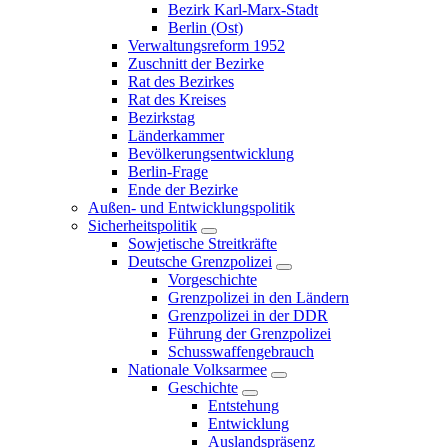
Bezirk Karl-Marx-Stadt
Berlin (Ost)
Verwaltungsreform 1952
Zuschnitt der Bezirke
Rat des Bezirkes
Rat des Kreises
Bezirkstag
Länderkammer
Bevölkerungsentwicklung
Berlin-Frage
Ende der Bezirke
Außen- und Entwicklungspolitik
Sicherheitspolitik
Sowjetische Streitkräfte
Deutsche Grenzpolizei
Vorgeschichte
Grenzpolizei in den Ländern
Grenzpolizei in der DDR
Führung der Grenzpolizei
Schusswaffengebrauch
Nationale Volksarmee
Geschichte
Entstehung
Entwicklung
Auslandspräsenz