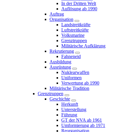
In der Dritten Welt
Auflösung ab 1990
Auftrag
Organisation
Landstreitkräfte
Luftstreitkräfte
Volksmarine
Grenztruppen
Militärische Aufklärung
Rekrutierung
Fahneneid
Ausbildung
Ausrüstung
Nuklearwaffen
Uniformen
Verwertung ab 1990
Militärische Tradition
Grenztruppen
Geschichte
Herkunft
Unterstellung
Führung
GT der NVA ab 1961
Umformierung ab 1971
Reorganisation